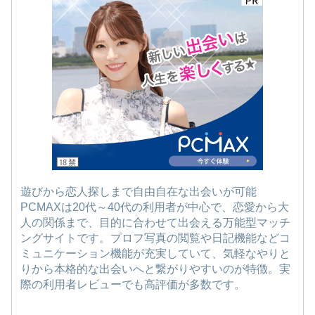
遊びから恋人探しまで自由自在な出会いが可能
PCMAXは20代～40代の利用者が中心で、恋愛から大
人の関係まで、目的に合わせて出会える万能型マッチ
ングサイトです。プロフ写真の閲覧や日記機能などコ
ミュニケーション機能が充実していて、気軽なやりと
りから本格的な出会いへと繋がりやすいのが特徴。実
際の利用者レビューでも高評価が多数です。