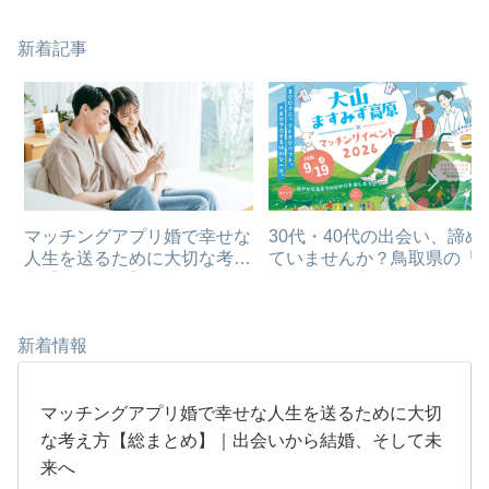
アルへ踏み出す新しい婚活の
ラム】
形
新着記事
マッチングアプリ婚で幸せな
30代・40代の出会い、諦め
人生を送るために大切な考え
ていませんか？鳥取県の「
方【総まとめ】｜出会いから
山ますみず高原」で新しい
結婚、そして未来へ
を見つけるイベントが開催
れます！
新着情報
マッチングアプリ婚で幸せな人生を送るために大切
な考え方【総まとめ】｜出会いから結婚、そして未
来へ