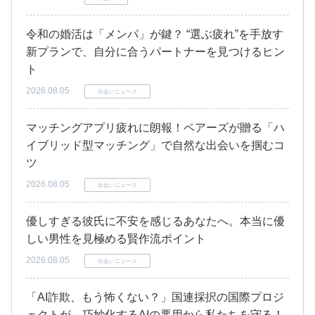
令和の婚活は「メンパ」が鍵？ “選ぶ疲れ”を手放す
新プランで、自分に合うパートナーを見つけるヒン
ト
2026.08.05
出会いニュース
マッチングアプリ疲れに朗報！ペアーズが贈る「ハ
イブリッド型マッチング」で自然な出会いを掴むコ
ツ
2026.08.05
出会いニュース
優しすぎる彼氏に不安を感じるあなたへ。本当に優
しい男性を見極める賢作流ポイント
2026.08.05
出会いニュース
「AI詐欺、もう怖くない？」国連採択の国際プロジ
ェクトが、巧妙化するAIの悪用から私たちを守る！