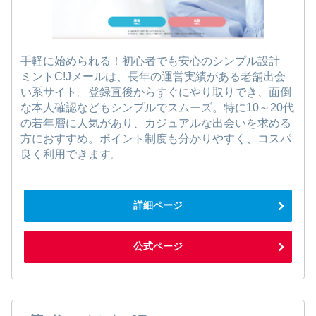
手軽に始められる！初心者でも安心のシンプル設計
ミントC!Jメールは、長年の運営実績がある老舗出会
い系サイト。登録直後からすぐにやり取りでき、面倒
な本人確認などもシンプルでスムーズ。特に10～20代
の若年層に人気があり、カジュアルな出会いを求める
方におすすめ。ポイント制度も分かりやすく、コスパ
良く利用できます。
詳細ページ
公式ページ