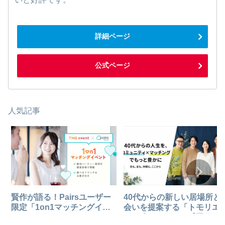
詳細ページ
公式ページ
人気記事
賢作が語る！Pairsユーザー
40代からの新しい居場所と
限定「1on1マッチングイベ
会いを提案する「トモリエ
ント」で、オンラインからリ
が正式リリース！【賢作の