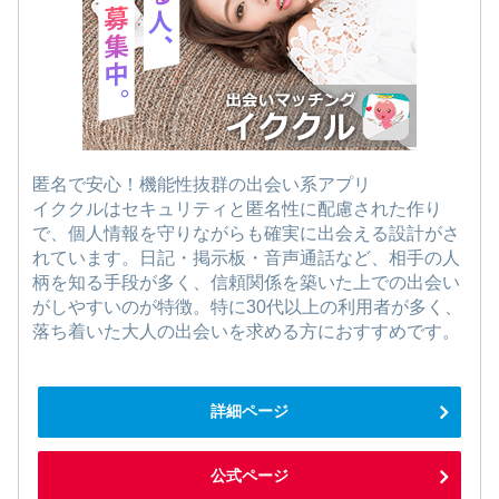
匿名で安心！機能性抜群の出会い系アプリ
イククルはセキュリティと匿名性に配慮された作り
で、個人情報を守りながらも確実に出会える設計がさ
れています。日記・掲示板・音声通話など、相手の人
柄を知る手段が多く、信頼関係を築いた上での出会い
がしやすいのが特徴。特に30代以上の利用者が多く、
落ち着いた大人の出会いを求める方におすすめです。
詳細ページ
公式ページ