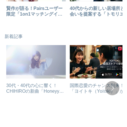
賢作が語る！Pairsユーザー
40代からの新しい居場所と
限定「1on1マッチングイベ
会いを提案する「トモリエ
ント」で、オンラインからリ
が正式リリース！【賢作の
アルへ踏み出す新しい婚活の
ラム】
形
新着記事
30代・40代の心に響く！
国際恋愛のチャンス到来！
CHIHIROの新曲「Honeyy」
「ヨイトキ（Yoitoki）」が
が、大人の恋愛に甘い魔法を
国で正式配信開始、賢作が
かける理由
み解く真剣な出会いの可能