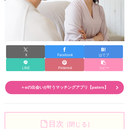
X
Facebook
はてブ
LINE
Pinterest
コピー
＋αの出会いが叶うマッチングアプリ【paters】
目次