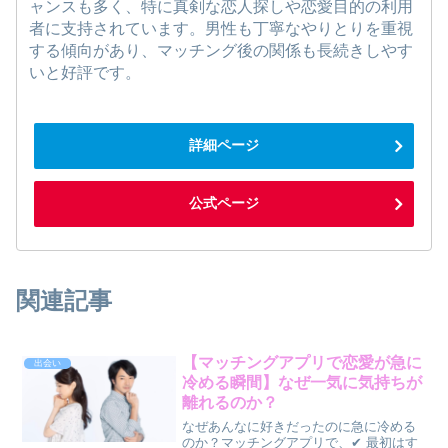
ャンスも多く、特に真剣な恋人探しや恋愛目的の利用
者に支持されています。男性も丁寧なやりとりを重視
する傾向があり、マッチング後の関係も長続きしやす
いと好評です。
詳細ページ
公式ページ
関連記事
【マッチングアプリで恋愛が急に
出会い
冷める瞬間】なぜ一気に気持ちが
離れるのか？
なぜあんなに好きだったのに急に冷める
のか？マッチングアプリで、✔ 最初はす