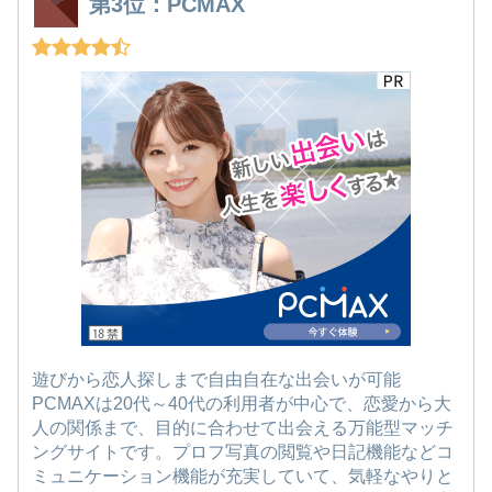
第3位：PCMAX
遊びから恋人探しまで自由自在な出会いが可能
PCMAXは20代～40代の利用者が中心で、恋愛から大
人の関係まで、目的に合わせて出会える万能型マッチ
ングサイトです。プロフ写真の閲覧や日記機能などコ
ミュニケーション機能が充実していて、気軽なやりと