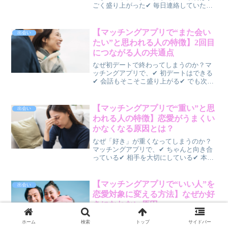
ごく盛り上がった✔ 毎日連絡していた✔
早く会いたいと思っていたそれなのに、
✔ 急に興味がなくなる✔ 会うのが面倒に
なる✔ 一気に冷めてしまうそんな経験は
【マッチングアプリで“また会い
出会い
ありませんか...
たい”と思われる人の特徴】2回目
につながる人の共通点
なぜ初デートで終わってしまうのか？マ
ッチングアプリで、✔ 初デートはできる
✔ 会話もそこそこ盛り上がる✔ でも次に
つながらないそんな経験はありません
か？実は、👉 初デートの目的は「好かれ
ること」ではありません本当に大切なの
【マッチングアプリで“重い”と思
出会い
は、👉 「また会い...
われる人の特徴】恋愛がうまくい
かなくなる原因とは？
なぜ「好き」が重くなってしまうのか？
マッチングアプリで、✔ ちゃんと向き合
っている✔ 相手を大切にしている✔ 本気
で恋愛したいと思っているそれなのに、
✔ 距離を置かれる✔ 急に冷たくなる✔ フ
ェードアウトされるそんな経験はありま
【マッチングアプリで“いい人”を
出会い
せんか？実は...
恋愛対象に変える方法】なぜか好
きになれない原因
なぜ「いい人なのに好きになれない」の
ホーム
検索
トップ
サイドバー
か？マッチングアプリで、✔ 優しい✔ 条