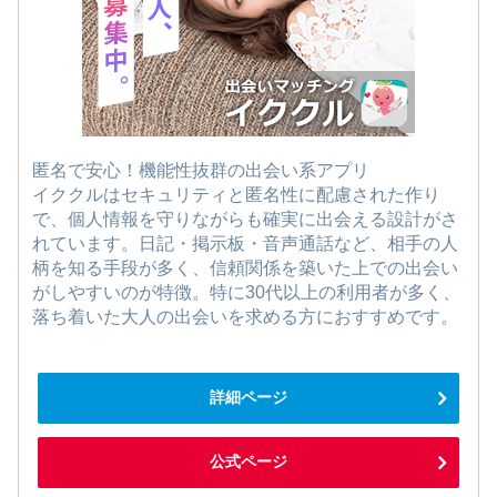
匿名で安心！機能性抜群の出会い系アプリ
イククルはセキュリティと匿名性に配慮された作り
で、個人情報を守りながらも確実に出会える設計がさ
れています。日記・掲示板・音声通話など、相手の人
柄を知る手段が多く、信頼関係を築いた上での出会い
がしやすいのが特徴。特に30代以上の利用者が多く、
落ち着いた大人の出会いを求める方におすすめです。
詳細ページ
公式ページ