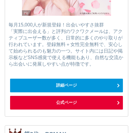
毎月15,000人が新規登録！出会いやすさ抜群
「実際に出会える」と評判のワクワクメールは、アク
ティブユーザー数が多く、日常的に多くのやり取りが
行われています。登録無料＋女性完全無料で、安心し
て始められるのも魅力の一つ。サイト内には日記や掲
示板などSNS感覚で使える機能もあり、自然な交流か
ら出会いに発展しやすい点が特徴です。
詳細ページ
公式ページ