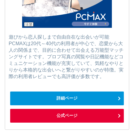
遊びから恋人探しまで自由自在な出会いが可能
PCMAXは20代～40代の利用者が中心で、恋愛から大
人の関係まで、目的に合わせて出会える万能型マッチ
ングサイトです。プロフ写真の閲覧や日記機能などコ
ミュニケーション機能が充実していて、気軽なやりと
りから本格的な出会いへと繋がりやすいのが特徴。実
際の利用者レビューでも高評価が多数です。
詳細ページ
公式ページ