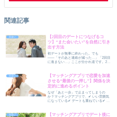
関連記事
【2回目のデートにつなげるコ
出会い
ツ】“また会いたい”を自然に引き
出す方法
初デートが無事に終わった。でも
――「そのあと連絡が減った…」「2回目
に進まない…」ここが分かれ道です。2回
目につながる人は、実は“あること”を意識
しています。この記事では、✅ 初デート
直後にやるべきこと✅ 2回目につながる
【マッチングアプリで恋愛を加速
出会い
LINE・メッセー...
させる“最後の一押し”】関係を決
定的に進めるポイント
なぜ「あと一歩」で止まってしまうの
か？マッチングアプリで、✔ いい雰囲気
になっている✔ デートも重ねている✔ で
も関係がはっきりしないそんな状態にな
っていませんか？実はこれ、👉 一番もっ
たいない状態です恋愛は、👉 “あと一
【マッチングアプリでデート後に
出会い