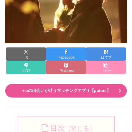
X
Facebook
はてブ
LINE
Pinterest
コピー
＋αの出会いが叶うマッチングアプリ【paters】
目次