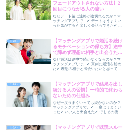
歩”で決まることが...
フェードアウトされない方法】2
回目につながる人の違い
なぜデート後に連絡が途切れるのか？マ
ッチングアプリで、✔ デートはうまくい
った気がする✔ 楽しく会話もできた✔ で
もその後、連絡が減るそんな経験はあり
ませんか？実はこれ、👉 デート後の行動
で差がついていますデート中の印象が良
【マッチングアプリで婚活を続け
出会い
くても、✔ その...
るモチベーションの保ち方】途中
で諦めず理想の相手と出会うため
の習慣
なぜ婚活は途中で続かなくなるのか？マ
ッチングアプリで、✔ 真剣に婚活を始め
た✔ 理想の相手と出会いたいと思ってい
る✔ 最初は意欲的に活動していたしか
し、時間がたつにつれて、✔ マッチ率が
下がった気がする✔ メッセージのやり取
【マッチングアプリで結果を出し
出会い
りが負担になる✔...
続ける人の習慣】一時的で終わら
ないための仕組み
なぜ一度うまくいっても続かないのか？
マッチングアプリで、✔ 一度はうまくい
った✔ いい人と出会えた✔ でもその後続
かないそんな人は少なくありません。一
方で、✔ 常に出会いがある✔ 安定して恋
愛がうまくいくそんな人もいます。この
【マッチングアプリで既読スルー
出会い