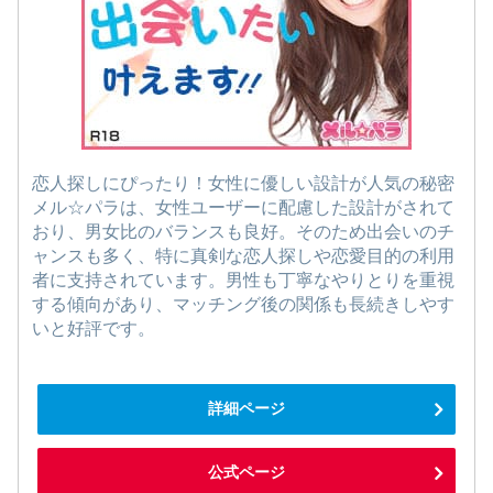
恋人探しにぴったり！女性に優しい設計が人気の秘密
メル☆パラは、女性ユーザーに配慮した設計がされて
おり、男女比のバランスも良好。そのため出会いのチ
ャンスも多く、特に真剣な恋人探しや恋愛目的の利用
者に支持されています。男性も丁寧なやりとりを重視
する傾向があり、マッチング後の関係も長続きしやす
いと好評です。
詳細ページ
公式ページ