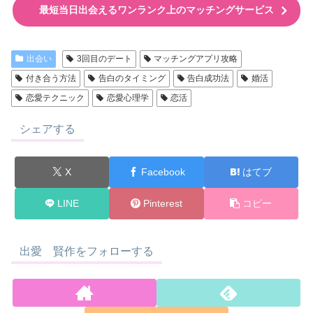
最短当日出会えるワンランク上のマッチングサービス
出会い
3回目のデート
マッチングアプリ攻略
付き合う方法
告白のタイミング
告白成功法
婚活
恋愛テクニック
恋愛心理学
恋活
シェアする
X
Facebook
はてブ
LINE
Pinterest
コピー
出愛 賢作をフォローする