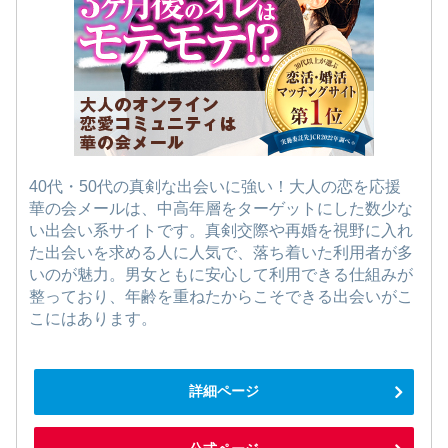
40代・50代の真剣な出会いに強い！大人の恋を応援
華の会メールは、中高年層をターゲットにした数少な
い出会い系サイトです。真剣交際や再婚を視野に入れ
た出会いを求める人に人気で、落ち着いた利用者が多
いのが魅力。男女ともに安心して利用できる仕組みが
整っており、年齢を重ねたからこそできる出会いがこ
こにはあります。
詳細ページ