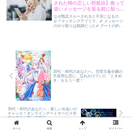
違いは、👉 「...
された時の正しい対処法】焦って
追いメッセージを送る前に知って
おきたいこと
なぜ既読スルーされると不安になるの
か？マッチングアプリで、✔ メッセージ
のやり取りは順調だった✔ デートの約束
もできそうだった✔ 相手も楽しそうに話
していたそれなのに、✔ メッセージが既
読になったまま返信がない✔ 数時間、数
日たっても返事が...
30代・40代のあなたへ。完璧主義令嬢の
不器用な恋に、忘れかけていた「ときめ
き」をもう一度！
30代・40代のあなたへ：新しい出会いの
チャンス！オンラインデートサービス市
場の進化と賢い活用法
ホーム
検索
トップ
サイドバー