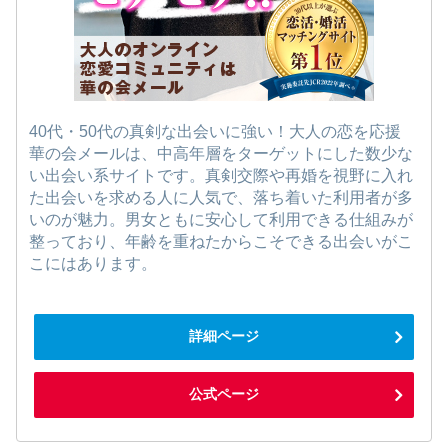
40代・50代の真剣な出会いに強い！大人の恋を応援
華の会メールは、中高年層をターゲットにした数少な
い出会い系サイトです。真剣交際や再婚を視野に入れ
た出会いを求める人に人気で、落ち着いた利用者が多
いのが魅力。男女ともに安心して利用できる仕組みが
整っており、年齢を重ねたからこそできる出会いがこ
こにはあります。
詳細ページ
公式ページ