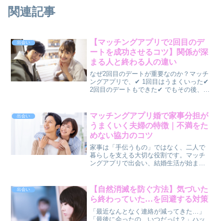
関連記事
【マッチングアプリで2回目のデ
出会い
ートを成功させるコツ】関係が深
まる人と終わる人の違い
なぜ2回目のデートが重要なのか？マッチ
ングアプリで、✔ 1回目はうまくいった✔
2回目のデートもできた✔ でもその後、関
係が進まないそんな経験はありません
か？実は、👉 2回目のデートで“恋愛にな
るか”が決まります1回目は「様子見」2回
マッチングアプリ婚で家事分担が
出会い
目は「...
うまくいく夫婦の特徴｜不満をた
めない協力のコツ
家事は「手伝うもの」ではなく、二人で
暮らしを支える大切な役割です。マッチ
ングアプリで出会い、結婚生活が始まる
と、多くの夫婦が直面するのが家事分担
の問題です。「自分ばかり負担している
気がする…」「相手は手伝ってくれるけ
【自然消滅を防ぐ方法】気づいた
出会い
れど、言わないと動いてく...
ら終わっていた…を回避する対策
「最近なんとなく連絡が減ってきた…」
「最後に会ったの、いつだっけ？」ハッ