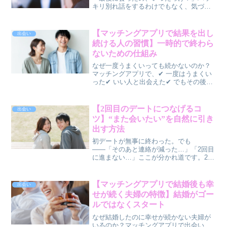
キリ別れ話をするわけでもなく、気づい
たら終わっている――それが自然消滅。
でも実は、ほとんどは防げます。この記
事では、✅ 自然消滅が起きる原因✅ 危険
【マッチングアプリで結果を出し
出会い
な兆候✅ 今すぐでき...
続ける人の習慣】一時的で終わら
ないための仕組み
なぜ一度うまくいっても続かないのか？
マッチングアプリで、✔ 一度はうまくい
った✔ いい人と出会えた✔ でもその後続
かないそんな人は少なくありません。一
方で、✔ 常に出会いがある✔ 安定して恋
愛がうまくいくそんな人もいます。この
【2回目のデートにつなげるコ
出会い
違いは、👉 「...
ツ】“また会いたい”を自然に引き
出す方法
初デートが無事に終わった。でも
――「そのあと連絡が減った…」「2回目
に進まない…」ここが分かれ道です。2回
目につながる人は、実は“あること”を意識
しています。この記事では、✅ 初デート
直後にやるべきこと✅ 2回目につながる
【マッチングアプリで結婚後も幸
出会い
LINE・メッセー...
せが続く夫婦の特徴】結婚がゴー
ルではなくスタート
なぜ結婚したのに幸せが続かない夫婦が
いるのか？マッチングアプリで出会い、