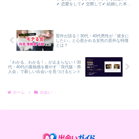
✔ 恋愛をして✔ 交際して✔ 結婚した本来
なら幸せなはずです。しかし、✔ 会話が
減る✔ ケンカが増える✔ 一緒にいても楽
しくないそんな夫婦も少なくありませ
ん。一方で、✔...
賢作が語る！30代・40代男性が「彼女に
したい」と心惹かれる女性の意外な特徴
とは？
「わかる、わかる！」が止まらない！30
代・40代の孤独感を癒やす「現代版・県
人会」で新しい出会いを見つけるヒント
ホーム
出会い