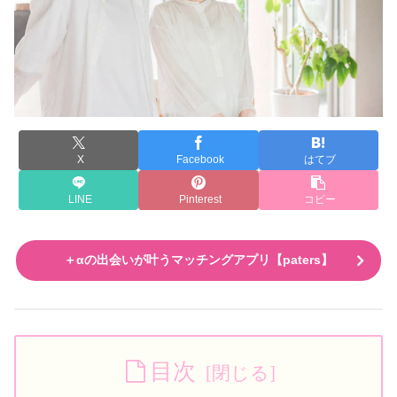
X
Facebook
はてブ
LINE
Pinterest
コピー
＋αの出会いが叶うマッチングアプリ【paters】
目次