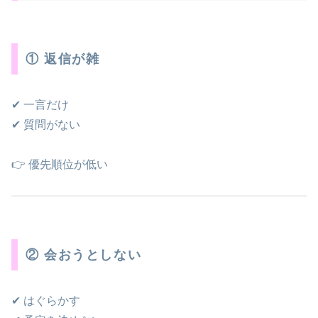
① 返信が雑
✔ 一言だけ
✔ 質問がない
👉 優先順位が低い
② 会おうとしない
✔ はぐらかす