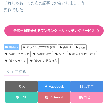
それじゃあ、また次の記事でお会いしましょう！
賢作でした！
最短当日出会えるワンランク上のマッチングサービス
出会い
マッチングアプリ攻略
会話術
婚活
恋愛テクニック
恋愛心理学
恋活
本音を見抜く方法
脈ありサイン
脈なしの見分け方
シェアする
X
Facebook
はてブ
LINE
Pinterest
コピー