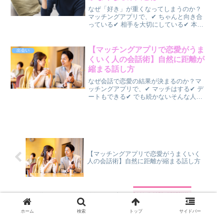
なぜ「好き」が重くなってしまうのか？
マッチングアプリで、✔ ちゃんと向き合
っている✔ 相手を大切にしている✔ 本気
で恋愛したいと思っているそれなのに、
✔ 距離を置かれる✔ 急に冷たくなる✔ フ
ェードアウトされるそんな経験はありま
【マッチングアプリで恋愛がうま
出会い
せんか？実は...
くいく人の会話術】自然に距離が
縮まる話し方
なぜ会話で恋愛の結果が決まるのか？マ
ッチングアプリで、✔ マッチはする✔ デ
ートもできる✔ でも続かないそんな人の
多くは、👉 “会話”で止まっています実
は、👉 恋愛は会話で距離が決まる逆に言
えば、👉 会話が変わるだけで結果は大き
く変わるこの...
【マッチングアプリで恋愛がうまくいく
人の会話術】自然に距離が縮まる話し方
30代・40代のあなたへ。結婚への一歩、
実は身近にあるかも？最新調査から見
る、未婚者のリアルな結婚観
ホーム
検索
トップ
サイドバー