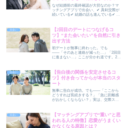
最終確認ポイント
なぜ結婚前の最終確認が大切なのか？マ
ッチングアプリで出会い、✔ 真剣交際が
続いている✔ 結婚の話も進んでいる✔ こ
の人と一緒にいたいと思っているそんな
幸せな時期だからこそ、「本当にこのま
ま結婚して大丈夫かな？」と不安になる
【2回目のデートにつなげるコ
出会い
人もいます。その不...
ツ】“また会いたい”を自然に引き
出す方法
初デートが無事に終わった。でも
――「そのあと連絡が減った…」「2回目
に進まない…」ここが分かれ道です。2回
目につながる人は、実は“あること”を意識
しています。この記事では、✅ 初デート
直後にやるべきこと✅ 2回目につながる
【告白後の関係を安定させるコ
出会い
LINE・メッセー...
ツ】付き合ってからが本当のスタ
ート
無事に告白が成功。でも――「ここから
どうすれば長続きする？」「急に距離感
がおかしくならない？」実は、交際スタ
ート直後が一番大事です。付き合えた＝
ゴールではなく、ここからが本当のスタ
ート。この記事では、✅ 交際初期にやる
【マッチングアプリで“重い”と思
出会い
べきこと✅ 距離感の作...
われる人の特徴】恋愛がうまくい
かなくなる原因とは？