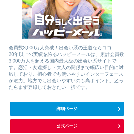
会員数3,000万人突破！出会い系の王道ならココ
20年以上の実績を誇るハッピーメールは、累計会員数
3,000万人を超える国内最大級の出会い系サイトで
す。恋活・友達探し・大人の関係まで幅広い目的に対
応しており、初心者でも使いやすいインターフェース
が魅力。地方でも出会いやすいのも高ポイント。迷っ
たらまず登録しておきたい一択です。
詳細ページ
公式ページ