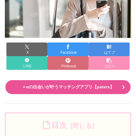
X
Facebook
はてブ
LINE
Pinterest
コピー
＋αの出会いが叶うマッチングアプリ【paters】
目次