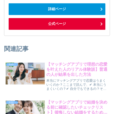
詳細ページ
公式ページ
関連記事
【マッチングアプリで理想の恋愛
出会い
を叶えた人のリアル体験談】普通
の人が結果を出した方法
本当にマッチングアプリで恋愛はうまく
いくのか？ここまで読んで、✔ 本当にう
まくいくの？✔ 自分でもできるの？そう
感じている方も多いと思います。結論か
ら言うと、👉 正しくやれば、誰でも結果
は出ます今回は、👉 実際に理想の恋愛を
【マッチングアプリで結婚を決め
出会い
叶えた人の体験を...
る前に確認したいチェックリス
ト】後悔しない結婚をするための