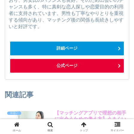
おり、男女比のバランスも良好。そのため出会いのチ
ャンスも多く、特に真剣な恋人探しや恋愛目的の利用
者に支持されています。男性も丁寧なやりとりを重視
する傾向があり、マッチング後の関係も長続きしやす
いと好評です。
詳細ページ
公式ページ
関連記事
【マッチングアプリで理想の相手
出会い
に出会うための考え方】うまくい
く人と迷い続ける人の違い
ホーム
検索
トップ
サイドバー
なぜ「出会いはあるのに決められない」