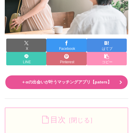
X
Facebook
はてブ
LINE
Pinterest
コピー
＋αの出会いが叶うマッチングアプリ【paters】
目次