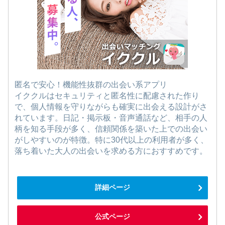
匿名で安心！機能性抜群の出会い系アプリ
イククルはセキュリティと匿名性に配慮された作り
で、個人情報を守りながらも確実に出会える設計がさ
れています。日記・掲示板・音声通話など、相手の人
柄を知る手段が多く、信頼関係を築いた上での出会い
がしやすいのが特徴。特に30代以上の利用者が多く、
落ち着いた大人の出会いを求める方におすすめです。
詳細ページ
公式ページ