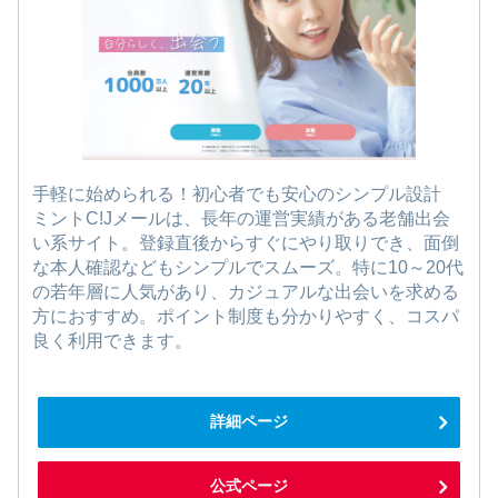
手軽に始められる！初心者でも安心のシンプル設計
ミントC!Jメールは、長年の運営実績がある老舗出会
い系サイト。登録直後からすぐにやり取りでき、面倒
な本人確認などもシンプルでスムーズ。特に10～20代
の若年層に人気があり、カジュアルな出会いを求める
方におすすめ。ポイント制度も分かりやすく、コスパ
良く利用できます。
詳細ページ
公式ページ