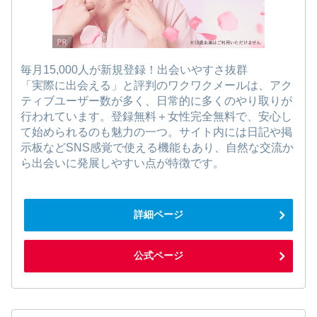
毎月15,000人が新規登録！出会いやすさ抜群
「実際に出会える」と評判のワクワクメールは、アク
ティブユーザー数が多く、日常的に多くのやり取りが
行われています。登録無料＋女性完全無料で、安心し
て始められるのも魅力の一つ。サイト内には日記や掲
示板などSNS感覚で使える機能もあり、自然な交流か
ら出会いに発展しやすい点が特徴です。
詳細ページ
公式ページ