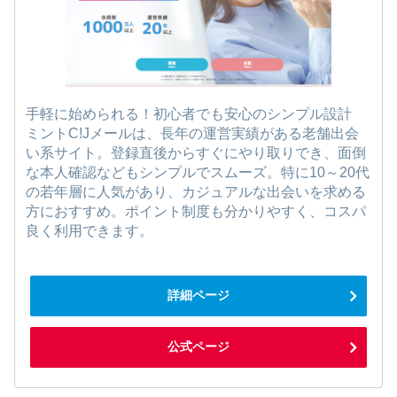
手軽に始められる！初心者でも安心のシンプル設計
ミントC!Jメールは、長年の運営実績がある老舗出会
い系サイト。登録直後からすぐにやり取りでき、面倒
な本人確認などもシンプルでスムーズ。特に10～20代
の若年層に人気があり、カジュアルな出会いを求める
方におすすめ。ポイント制度も分かりやすく、コスパ
良く利用できます。
詳細ページ
公式ページ