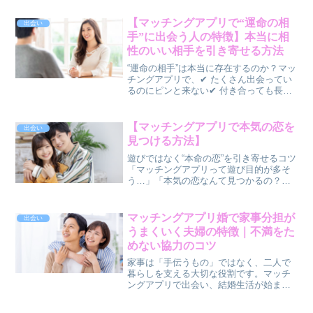
方で、✔ 常に出会いがある✔ 安定して恋
愛がうまくいくそんな人もいます。この
【マッチングアプリで“運命の相
出会い
違いは、👉 「...
手”に出会う人の特徴】本当に相
性のいい相手を引き寄せる方法
“運命の相手”は本当に存在するのか？マッ
チングアプリで、✔ たくさん出会ってい
るのにピンと来ない✔ 付き合っても長続
きしない✔ 「この人だ」と思える相手に
出会えないそんな悩みを持つ人は多いで
す。一方で、✔ 自然に惹かれ合う✔ 無理
【マッチングアプリで本気の恋を
出会い
せず続く✔...
見つける方法】
遊びではなく“本命の恋”を引き寄せるコツ
「マッチングアプリって遊び目的が多そ
う…」「本気の恋なんて見つかるの？」
そう思う人も多いですが、実際にはアプ
リで結婚する人も増えています。ただ
し、やり方を間違えると時間だけが過ぎ
マッチングアプリ婚で家事分担が
出会い
てしまうことも。この記...
うまくいく夫婦の特徴｜不満をた
めない協力のコツ
家事は「手伝うもの」ではなく、二人で
暮らしを支える大切な役割です。マッチ
ングアプリで出会い、結婚生活が始まる
と、多くの夫婦が直面するのが家事分担
の問題です。「自分ばかり負担している