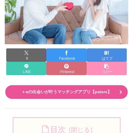
X
Facebook
はてブ
LINE
Pinterest
コピー
＋αの出会いが叶うマッチングアプリ【paters】
目次