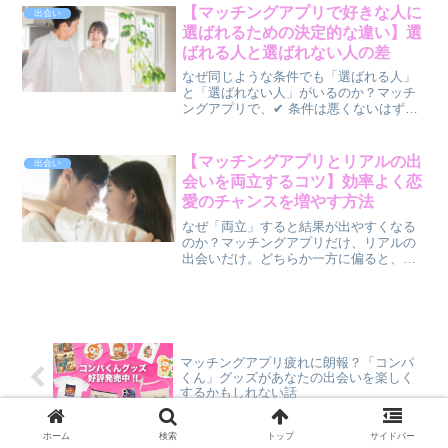
気がする…」「相手は手伝ってくれるけ
【マッチングアプリで好きな人に
出会い
れど、言わないと動いてく...
選ばれるための決定的な違い】選
ばれる人と選ばれない人の差
なぜ同じような条件でも「選ばれる人」
と「選ばれない人」がいるのか？マッチ
ングアプリで、✔ 条件は悪くないはず✔
会話もそれなりにできている✔ でもなぜ
か選ばれないそんな経験はありません
か？一方で、✔ 特別イケメン・美人じゃ
【マッチングアプリとリアルの出
出会い
なくても✔ なぜか...
会いを両立するコツ】効率よく恋
愛のチャンスを増やす方法
なぜ「両立」すると結果が出やすくなる
のか？マッチングアプリだけ、リアルの
出会いだけ。どちらか一方に偏ると、✔
出会いの幅が狭くなる✔ タイミングに左
右される一方で、👉 両方を使っている人
は強いですなぜなら、✔ 出会いの数が増
える✔ タイプの...
マッチングアプリ疲れに朗報？「コンパ
くん」グッズがあなたの出会いを楽しく
するかもしれない話
ホーム
検索
トップ
サイドバー
マッチングアプリの「人気集中」問題に