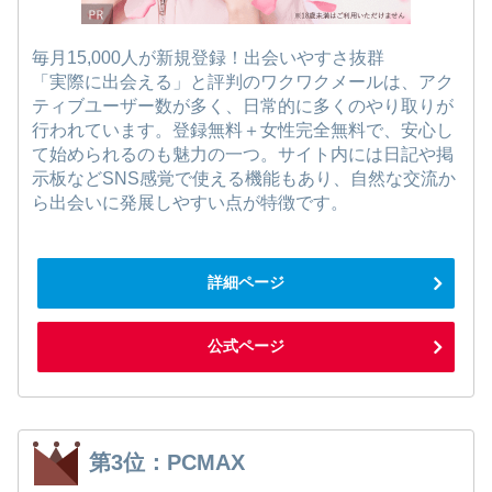
毎月15,000人が新規登録！出会いやすさ抜群
「実際に出会える」と評判のワクワクメールは、アク
ティブユーザー数が多く、日常的に多くのやり取りが
行われています。登録無料＋女性完全無料で、安心し
て始められるのも魅力の一つ。サイト内には日記や掲
示板などSNS感覚で使える機能もあり、自然な交流か
ら出会いに発展しやすい点が特徴です。
詳細ページ
公式ページ
第3位：PCMAX