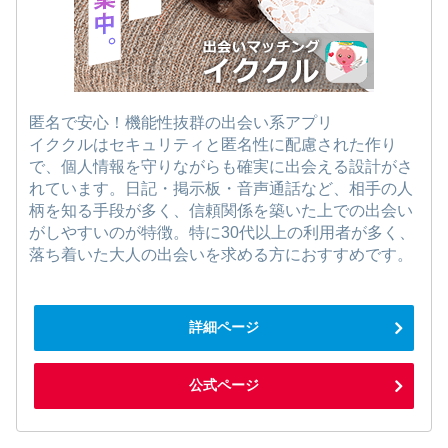
匿名で安心！機能性抜群の出会い系アプリ
イククルはセキュリティと匿名性に配慮された作り
で、個人情報を守りながらも確実に出会える設計がさ
れています。日記・掲示板・音声通話など、相手の人
柄を知る手段が多く、信頼関係を築いた上での出会い
がしやすいのが特徴。特に30代以上の利用者が多く、
落ち着いた大人の出会いを求める方におすすめです。
詳細ページ
公式ページ