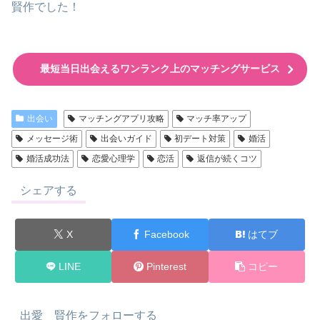
賢作でした！
最短当日出会えるワンランク上のマッチングサービス
出会い
マッチングアプリ攻略
マッチ率アップ
メッセージ術
出会いガイド
初デート対策
婚活
婚活成功法
恋愛心理学
恋活
返信が続くコツ
シェアする
X
Facebook
はてブ
LINE
Pinterest
コピー
出愛 賢作をフォローする