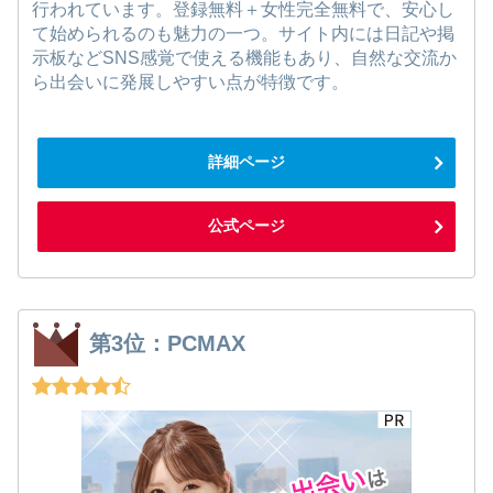
行われています。登録無料＋女性完全無料で、安心し
て始められるのも魅力の一つ。サイト内には日記や掲
示板などSNS感覚で使える機能もあり、自然な交流か
ら出会いに発展しやすい点が特徴です。
詳細ページ
公式ページ
第3位：PCMAX