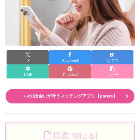
X
Facebook
はてブ
LINE
Pinterest
コピー
＋αの出会いが叶うマッチングアプリ【paters】
目次