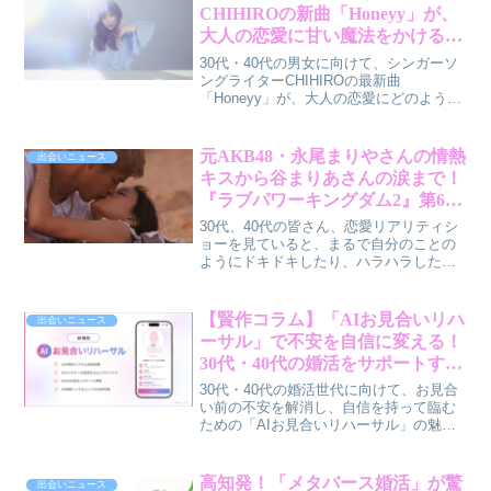
語り合うことで、私たち自身の関係性を
CHIHIROの新曲「Honeyy」が、
見つめ直すヒントを与えてくれます。こ
大人の恋愛に甘い魔法をかける理
のコーナーから、より豊かな出会いやパ
由
ートナーシップを築くための気づきを得
30代・40代の男女に向けて、シンガーソ
てみませんか。
ングライターCHIHIROの最新曲
「Honeyy」が、大人の恋愛にどのような
甘い癒しと共感をもたらすのかを、男性
視点から解説します。
元AKB48・永尾まりやさんの情熱
出会いニュース
キスから谷まりあさんの涙まで！
『ラブパワーキングダム2』第6話
から学ぶ、大人の恋愛戦略
30代、40代の皆さん、恋愛リアリティシ
ョーを見ていると、まるで自分のことの
ようにドキドキしたり、ハラハラしたり
することはありませんか？今回は、
ABEMAオリジナル恋愛リアリティショー
『ラブパワーキングダム2』第6話のハイ
【賢作コラム】「AIお見合いリハ
出会いニュース
ライトを通じて、大人の恋愛に役立つヒ
ーサル」で不安を自信に変える！
ントを賢作目線で解説します。
30代・40代の婚活をサポートする
新機能の魅力とは？
30代・40代の婚活世代に向けて、お見合
い前の不安を解消し、自信を持って臨む
ための「AIお見合いリハーサル」の魅力
と活用法を、男性目線のコラム形式で解
説します。
高知発！「メタバース婚活」が驚
出会いニュース