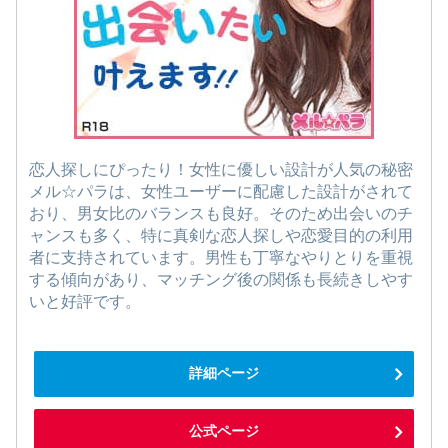
恋人探しにぴったり！女性に優しい設計が人気の秘密
メル☆パラは、女性ユーザーに配慮した設計がされて
おり、男女比のバランスも良好。そのため出会いのチ
ャンスも多く、特に真剣な恋人探しや恋愛目的の利用
者に支持されています。男性も丁寧なやりとりを重視
する傾向があり、マッチング後の関係も長続きしやす
いと好評です。
詳細ページ
公式ページ