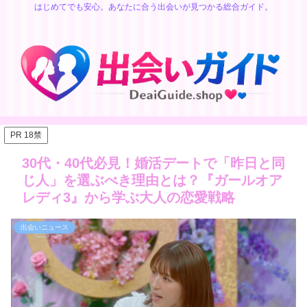
はじめてでも安心。あなたに合う出会いが見つかる総合ガイド。
PR 18禁
30代・40代必見！婚活デートで「昨日と同
じ人」を選ぶべき理由とは？『ガールオア
レディ3』から学ぶ大人の恋愛戦略
出会いニュース