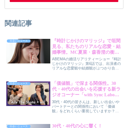
関連記事
『時計じかけのマリッジ』で垣間
出会いニュース
見る、私たちのリアルな恋愛・結
婚事情。MC夏菜・森香澄の衝撃
告白から学ぶ、失恋と向き合うヒ
ABEMAの婚活リアリティーショー『時計
ント
じかけのマリッジ』第6話では、出演者の
リアルな恋愛観や結婚観がぶつかり合い
ました。スタジオMCの夏菜さんや森香澄
さんの衝撃的な失恋経験の告白も飛び出
し、多くの共感を呼んでいます。30日間
「価値観」で深まる関係性。30
出会いニュース
のタイムリミットで結婚相手を見つける
代・40代の出会いを応援する新ラ
という、まさに時計仕掛けのような婚活
ジオコーナー「with Sync Labo」
プログラム。番組を通じて見えてくる、
がスタート！
現代の恋愛・結婚における本音と、私た
30代・40代の皆さんは、新しい出会いや
ちがどう向き合っていくべきかについ
パートナーとの関係性において「価値
て、賢作が解説します。
観」をどれくらい重視していますか？マ
ッチングアプリ「with」が協賛する
FM802の新コーナー「with Sync Labo」
は、アーティスト同士が本音で価値観を
30代・40代の心に響く！
出会いニュース