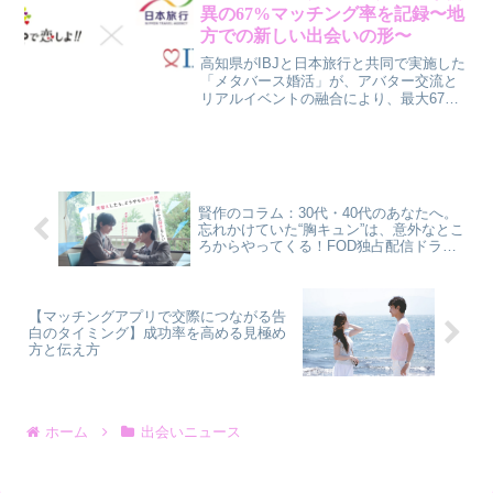
異の67%マッチング率を記録〜地
方での新しい出会いの形〜
高知県がIBJと日本旅行と共同で実施した
「メタバース婚活」が、アバター交流と
リアルイベントの融合により、最大67%
という高いマッチング率を達成しまし
た。地方での出会いの課題を解決し、地
域活性化にも繋がる新しい婚活の可能性
を探ります。
賢作のコラム：30代・40代のあなたへ。
忘れかけていた“胸キュン”は、意外なとこ
ろからやってくる！FOD独占配信ドラマ
に注目です
【マッチングアプリで交際につながる告
白のタイミング】成功率を高める見極め
方と伝え方
ホーム
出会いニュース