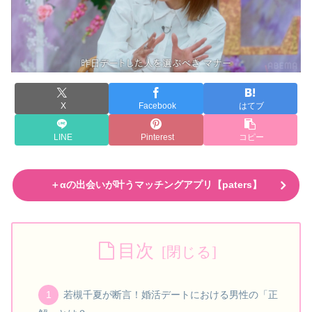
X
Facebook
はてブ
LINE
Pinterest
コピー
＋αの出会いが叶うマッチングアプリ【paters】
目次
若槻千夏が断言！婚活デートにおける男性の「正