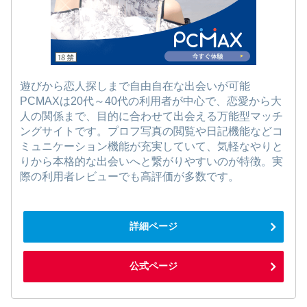
遊びから恋人探しまで自由自在な出会いが可能
PCMAXは20代～40代の利用者が中心で、恋愛から大
人の関係まで、目的に合わせて出会える万能型マッチ
ングサイトです。プロフ写真の閲覧や日記機能などコ
ミュニケーション機能が充実していて、気軽なやりと
りから本格的な出会いへと繋がりやすいのが特徴。実
際の利用者レビューでも高評価が多数です。
詳細ページ
公式ページ