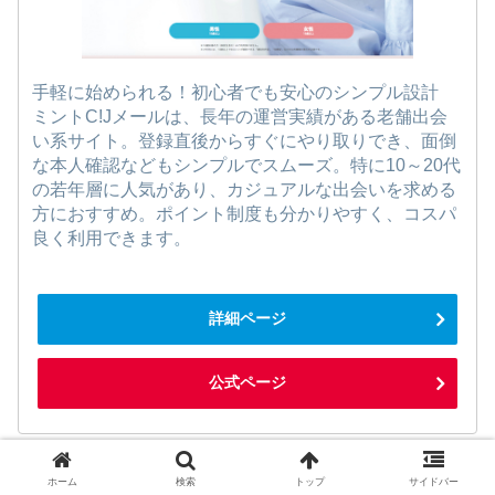
手軽に始められる！初心者でも安心のシンプル設計
ミントC!Jメールは、長年の運営実績がある老舗出会
い系サイト。登録直後からすぐにやり取りでき、面倒
な本人確認などもシンプルでスムーズ。特に10～20代
の若年層に人気があり、カジュアルな出会いを求める
方におすすめ。ポイント制度も分かりやすく、コスパ
良く利用できます。
詳細ページ
公式ページ
ホーム
検索
トップ
サイドバー