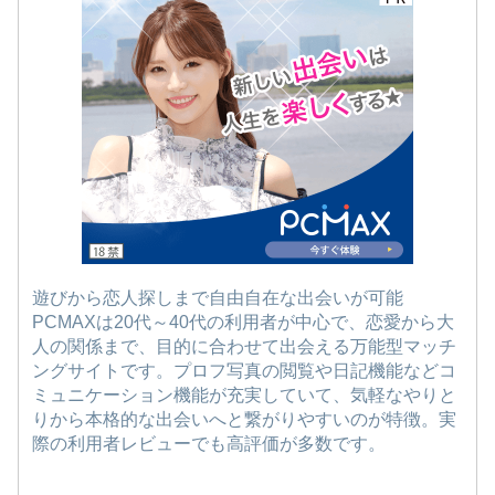
遊びから恋人探しまで自由自在な出会いが可能
PCMAXは20代～40代の利用者が中心で、恋愛から大
人の関係まで、目的に合わせて出会える万能型マッチ
ングサイトです。プロフ写真の閲覧や日記機能などコ
ミュニケーション機能が充実していて、気軽なやりと
りから本格的な出会いへと繋がりやすいのが特徴。実
際の利用者レビューでも高評価が多数です。