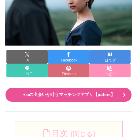
X
Facebook
はてブ
LINE
Pinterest
コピー
＋αの出会いが叶うマッチングアプリ【paters】
目次