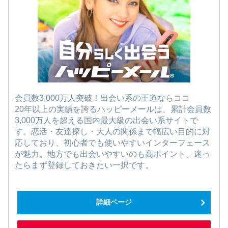
会員数3,000万人突破！出会い系の王道ならココ
20年以上の実績を誇るハッピーメールは、累計会員数
3,000万人を超える国内最大級の出会い系サイトで
す。恋活・友達探し・大人の関係まで幅広い目的に対
応しており、初心者でも使いやすいインターフェース
が魅力。地方でも出会いやすいのも高ポイント。迷っ
たらまず登録しておきたい一択です。
詳細ページ