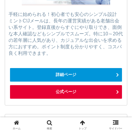
手軽に始められる！初心者でも安心のシンプル設計
ミントC!Jメールは、長年の運営実績がある老舗出会
い系サイト。登録直後からすぐにやり取りでき、面倒
な本人確認などもシンプルでスムーズ。特に10～20代
の若年層に人気があり、カジュアルな出会いを求める
方におすすめ。ポイント制度も分かりやすく、コスパ
良く利用できます。
詳細ページ
公式ページ
第7位：メル☆パラ
ホーム
検索
トップ
サイドバー