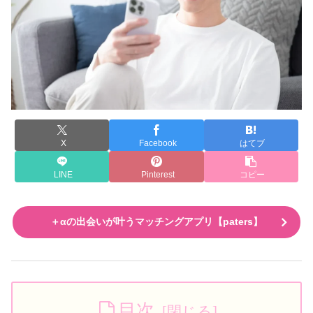
X
Facebook
はてブ
LINE
Pinterest
コピー
＋αの出会いが叶うマッチングアプリ【paters】
目次