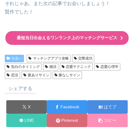
それじゃあ、また次の記事でお会いしましょう！
賢作でした！
最短当日出会えるワンランク上のマッチングサービス
出会い
マッチングアプリ攻略
交際成功
告白のタイミング
婚活
恋愛テクニック
恋愛心理学
恋活
脈ありサイン
脈なしサイン
シェアする
X
Facebook
はてブ
LINE
Pinterest
コピー