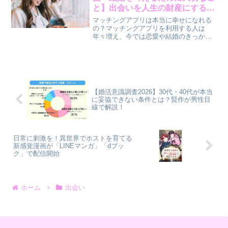
と】出会いを人生の財産にする考
え方
マッチングアプリは本当に幸せになれる
の？マッチングアプリを利用する人は
年々増え、今では恋愛や結婚のきっかけ
として、ごく自然な選択肢になっていま
す。実際に、✔ 恋人ができた✔ 結婚相手
と出会えた✔ 人生を変える出会いがあっ
たという人も少なくあ...
【婚活意識調査2026】30代・40代が本当
に妥協できない条件とは？賢作が男性目
線で解説！
日常に刺激を！異世界でホストを育てる
新感覚漫画が「LINEマンガ」「dブッ
ク」で配信開始
ホーム
出会い