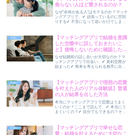
焦らない人ほど愛されるのか？
なぜ“余裕がある人”はモテるのか？マッチ
ングアプリで、✔ 頑張っているのに空回
りする✔ 不安になって追いかけてしまう
✔ 恋愛中心になって苦しくなるそんな人
がいる一方で、✔ 自然に愛される✔ 恋愛
が安定している✔ なぜか追われるそんな
【マッチングアプリで結婚を意識
出会い
人もいま...
した交際中に話しておきたいこ
と】後悔しないために確認したい
ポイント
なぜ結婚前の話し合いが大切なのか？マ
ッチングアプリで出会い、✔ 真剣交際が
始まった✔ 将来を考えられる相手に出会
えた✔ 結婚を意識するようになったそん
な時、「どんなことを話しておけばいい
のだろう？」と悩む人も少なくありませ
【マッチングアプリで理想の恋愛
出会い
ん。結婚生活では、...
を叶えた人のリアル体験談】普通
の人が結果を出した方法
本当にマッチングアプリで恋愛はうまく
いくのか？ここまで読んで、✔ 本当にう
まくいくの？✔ 自分でもできるの？そう
感じている方も多いと思います。結論か
ら言うと、👉 正しくやれば、誰でも結果
は出ます今回は、👉 実際に理想の恋愛を
【マッチングアプリで幸せな恋
出会い
叶えた人の体験を...
愛・結婚を叶えるために大切なこ