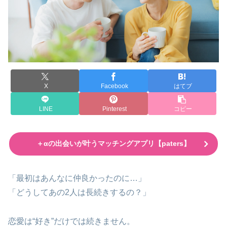
X
Facebook
はてブ
LINE
Pinterest
コピー
＋αの出会いが叶うマッチングアプリ【paters】
「最初はあんなに仲良かったのに…」
「どうしてあの2人は長続きするの？」
恋愛は“好き”だけでは続きません。