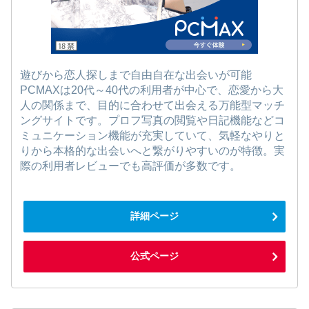
遊びから恋人探しまで自由自在な出会いが可能
PCMAXは20代～40代の利用者が中心で、恋愛から大
人の関係まで、目的に合わせて出会える万能型マッチ
ングサイトです。プロフ写真の閲覧や日記機能などコ
ミュニケーション機能が充実していて、気軽なやりと
りから本格的な出会いへと繋がりやすいのが特徴。実
際の利用者レビューでも高評価が多数です。
詳細ページ
公式ページ