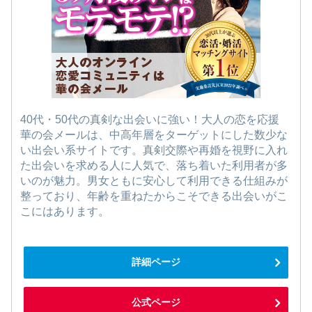
40代・50代の真剣な出会いに強い！大人の恋を応援
華の会メールは、中高年層をターゲットにした数少な
い出会い系サイトです。真剣交際や再婚を視野に入れ
た出会いを求める人に人気で、落ち着いた利用者が多
いのが魅力。男女ともに安心して利用できる仕組みが
整っており、年齢を重ねたからこそできる出会いがこ
こにはあります。
詳細ページ
公式ページ