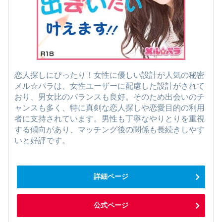
恋人探しにぴったり！女性に優しい設計が人気の秘密
メル☆パラは、女性ユーザーに配慮した設計がされて
おり、男女比のバランスも良好。そのため出会いのチ
ャンスも多く、特に真剣な恋人探しや恋愛目的の利用
者に支持されています。男性も丁寧なやりとりを重視
する傾向があり、マッチング後の関係も長続きしやす
いと好評です。
詳細ページ
公式ページ