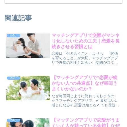
関連記事
マッチングアプリで交際がマンネ
出会い
リ化しないための工夫｜恋愛を長
続きさせる習慣とは
恋愛は「付き合うこと」よりも、「関係
を育てること」が大切。マッチングアプ
リで理想の相手と出会い、交際がスター
トしたものの、「最近ドキドキしなくな
った」「会話が減ってきた」と感じるこ
とはありませんか？実は、マンネリは多
【マッチングアプリで“恋愛が続
出会い
くのカップルが経験する自...
かない人”の共通点】なぜ毎回う
まくいかないのか？
なぜ毎回同じように終わってしまうの
か？マッチングアプリで、✔ 最初はいい
感じになる✔ 恋愛は始まる✔ でも長続き
しないそんな状態を繰り返していません
か？最初は、👉 「相手が悪かった」と思
うかもしれません。でも実は、👉 毎回同
【マッチングアプリで恋愛がうま
出会い
じような終わり方...
くいく人が持っている余裕】なぜ