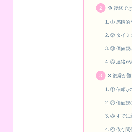
🔁 復縁で
① 感情
② タイ
③ 価値
④ 連絡
❌ 復縁が
① 信頼が
② 価値
③ すで
④ 依存関