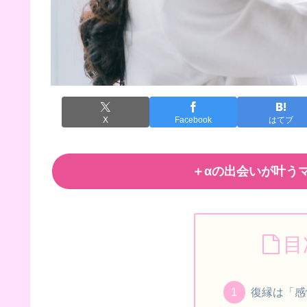
X
Facebook
はてブ
＋αの出会いが叶うマ
目
復縁は「感