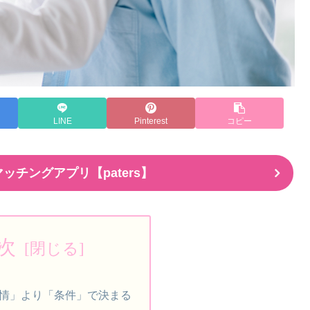
LINE
Pinterest
コピー
ッチングアプリ【paters】
次
情」より「条件」で決まる