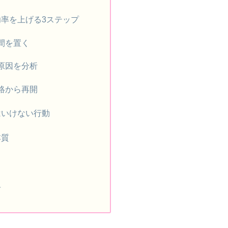
成功率を上げる3ステップ
間を置く
の原因を分析
連絡から再開
てはいけない行動
本質
告