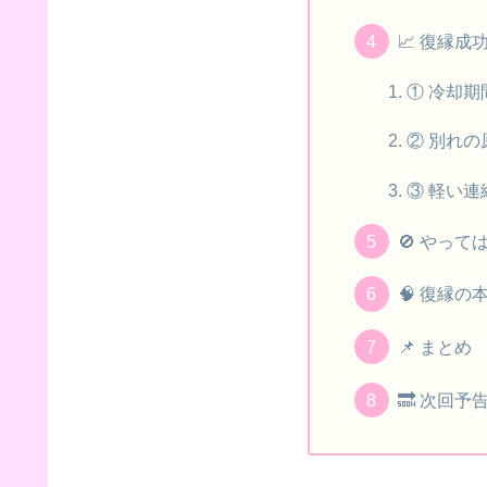
📈 復縁
① 冷却期
② 別れ
③ 軽い
🚫 やっ
🧠 復縁の
📌 まとめ
🔜 次回予