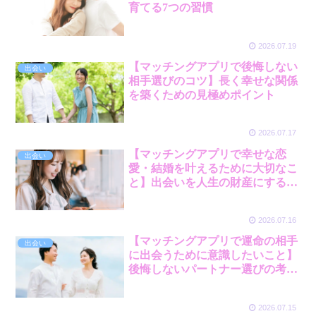
育てる7つの習慣
2026.07.19
【マッチングアプリで後悔しない
出会い
相手選びのコツ】長く幸せな関係
を築くための見極めポイント
2026.07.17
【マッチングアプリで幸せな恋
出会い
愛・結婚を叶えるために大切なこ
と】出会いを人生の財産にする考
え方
2026.07.16
【マッチングアプリで運命の相手
出会い
に出会うために意識したいこと】
後悔しないパートナー選びの考え
方
2026.07.15