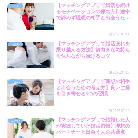
【マッチングアプリで婚活を続け
出会い
るモチベーションの保ち方】途中
で諦めず理想の相手と出会うため
の習慣
2026.07.14
【マッチングアプリで婚活疲れを
出会い
乗り越える方法】前向きな気持ち
を保ちながら続けるコツ
2026.07.13
【マッチングアプリで理想の相手
出会い
と出会うための考え方】良いご縁
を引き寄せる5つの習慣
2026.07.12
【マッチングアプリで結婚した人
出会い
が実践していた婚活習慣】理想の
パートナーと出会う人の共通点