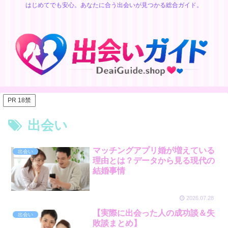
はじめてでも安心。あなたに合う出会いが見つかる総合ガイド。
PR 18禁
出会い
マッチングアプリ婚が増えている
出会い
理由とは？データから見る現代の
結婚事情
2026.07.28
【実際に出会った人の成功談＆失
出会い
敗談まとめ】