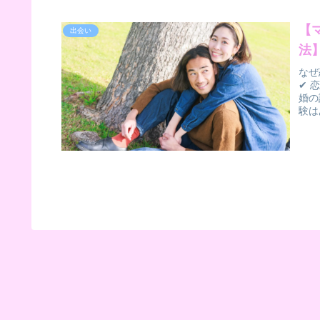
【
出会い
法
なぜ
✔ 
婚の
験は