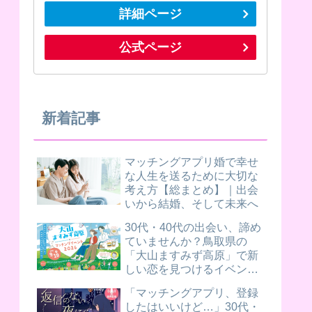
詳細ページ
公式ページ
新着記事
マッチングアプリ婚で幸せ
な人生を送るために大切な
考え方【総まとめ】｜出会
いから結婚、そして未来へ
30代・40代の出会い、諦め
ていませんか？鳥取県の
「大山ますみず高原」で新
しい恋を見つけるイベント
が開催されます！
「マッチングアプリ、登録
したはいいけど…」30代・