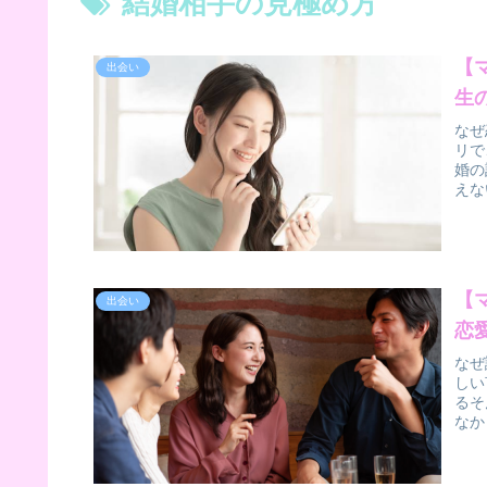
結婚相手の見極め方
【
出会い
生
なぜ
リで
婚の
えな
【
出会い
恋
なぜ
しい
るそ
なか