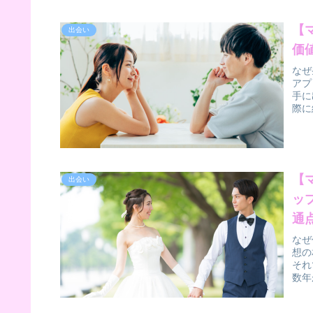
【
出会い
価
なぜ
アプ
手に
際に
【
出会い
ッ
通
なぜ
想の
それ
数年