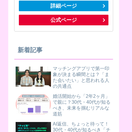
詳細ページ
公式ページ
新着記事
マッチングアプリで第一印
象が決まる瞬間とは？「ま
た会いたい」と思われる人
の共通点
婚活開始から「2年2ヶ月」
で親に？30代・40代が知る
べき、未来を掴むリアルな
道筋
AI返信、ちょっと待って！
30代・40代が知るべき「チ