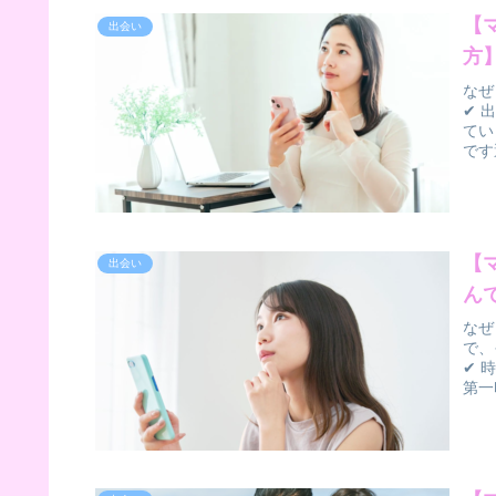
【
出会い
方
なぜ
✔ 
てい
です
【
出会い
ん
なぜ
で、
✔ 
第一