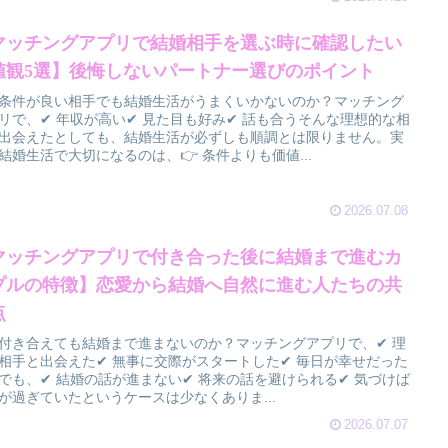
マッチングアプリで結婚相手を選ぶ時に確認したい
値観5選】後悔しないパートナー選びのポイント
条件が良い相手でも結婚生活がうまくいかないのか？マッチング
リで、✔ 年収が高い✔ 見た目も好み✔ 話も合うそんな理想的な相
出会えたとしても、結婚生活が必ずしも順調とは限りません。実
結婚生活で大切になるのは、👉 条件よりも価値...
2026.07.08
マッチングアプリで付き合った後に結婚まで進むカ
プルの特徴】恋愛から結婚へ自然に進む人たちの共
点
付き合えても結婚まで進まないのか？マッチングアプリで、✔ 理
相手と出会えた✔ 無事に交際がスタートした✔ 毎日が幸せだった
でも、✔ 結婚の話が進まない✔ 将来の話を避けられる✔ 気づけば
が過ぎていたというケースは少なくありま...
2026.07.07