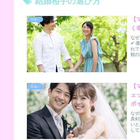
結婚相手の選び方
【
出会い
く
なぜ
✔ 
れで
観の
【
出会い
ェ
ポ
なぜ
真剣
いと
して