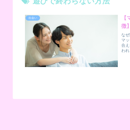
遊びで終わらない方法
【
出会い
徴
なぜ
マッ
合え
われ