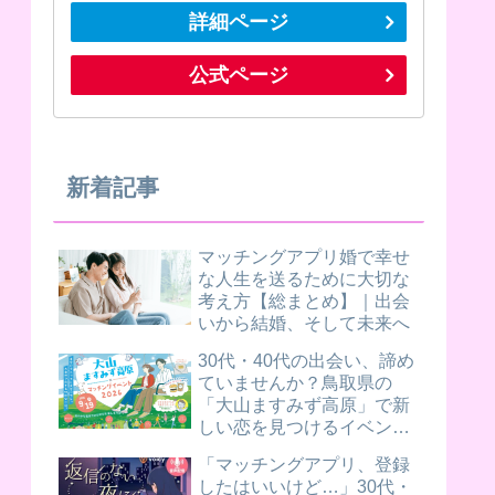
詳細ページ
公式ページ
新着記事
マッチングアプリ婚で幸せ
な人生を送るために大切な
考え方【総まとめ】｜出会
いから結婚、そして未来へ
30代・40代の出会い、諦め
ていませんか？鳥取県の
「大山ますみず高原」で新
しい恋を見つけるイベント
が開催されます！
「マッチングアプリ、登録
したはいいけど…」30代・