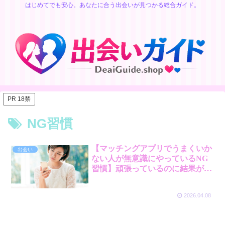
はじめてでも安心。あなたに合う出会いが見つかる総合ガイド。
PR 18禁
NG習慣
【マッチングアプリでうまくいか
出会い
ない人が無意識にやっているNG
習慣】頑張っているのに結果が出
ない理由
2026.04.08