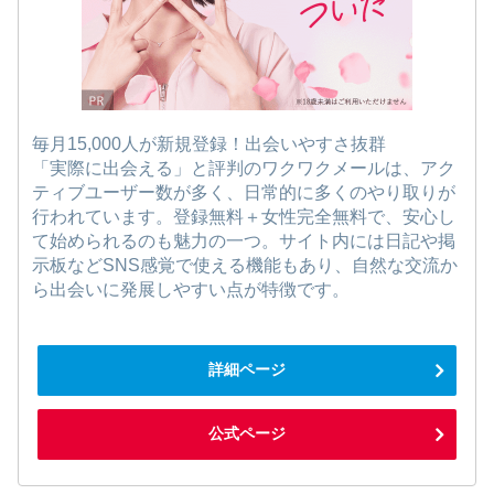
毎月15,000人が新規登録！出会いやすさ抜群
「実際に出会える」と評判のワクワクメールは、アク
ティブユーザー数が多く、日常的に多くのやり取りが
行われています。登録無料＋女性完全無料で、安心し
て始められるのも魅力の一つ。サイト内には日記や掲
示板などSNS感覚で使える機能もあり、自然な交流か
ら出会いに発展しやすい点が特徴です。
詳細ページ
公式ページ