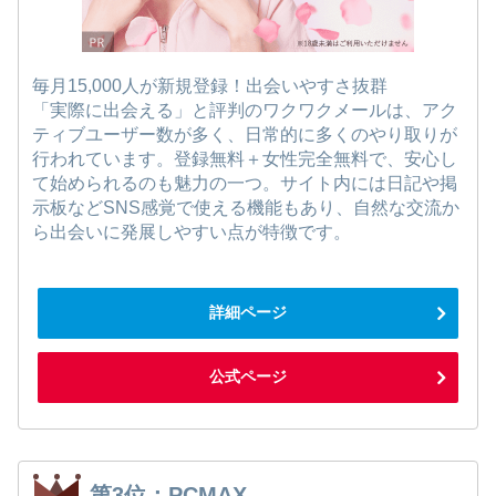
毎月15,000人が新規登録！出会いやすさ抜群
「実際に出会える」と評判のワクワクメールは、アク
ティブユーザー数が多く、日常的に多くのやり取りが
行われています。登録無料＋女性完全無料で、安心し
て始められるのも魅力の一つ。サイト内には日記や掲
示板などSNS感覚で使える機能もあり、自然な交流か
ら出会いに発展しやすい点が特徴です。
詳細ページ
公式ページ
第3位：PCMAX