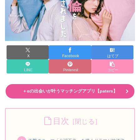
X
Facebook
はてブ
LINE
Pinterest
コピー
＋αの出会いが叶うマッチングアプリ【paters】
目次