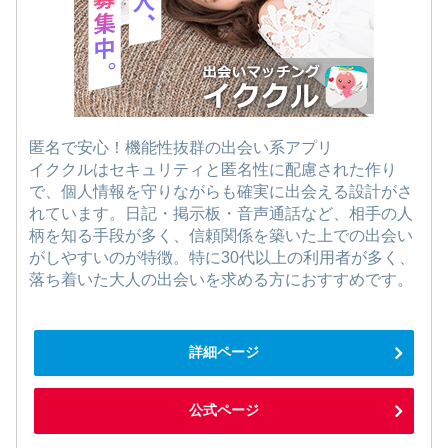
匿名で安心！機能性抜群の出会い系アプリ
イククルはセキュリティと匿名性に配慮された作り
で、個人情報を守りながらも確実に出会える設計がさ
れています。日記・掲示板・音声通話など、相手の人
柄を知る手段が多く、信頼関係を築いた上での出会い
がしやすいのが特徴。特に30代以上の利用者が多く、
落ち着いた大人の出会いを求める方におすすめです。
詳細ページ
公式ページ