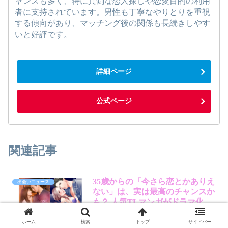
ャンスも多く、特に真剣な恋人探しや恋愛目的の利用
者に支持されています。男性も丁寧なやりとりを重視
する傾向があり、マッチング後の関係も長続きしやす
いと好評です。
詳細ページ
公式ページ
関連記事
35歳からの「今さら恋とかありえ
出会いニュース
ない」は、実は最高のチャンスか
も？ 人気TLマンガがドラマ化、
賢作が読み解くその魅力
「もう恋愛なんて…」と諦めかけていま
せんか？ 大ヒットTLマンガ『35歳、今さ
ホーム
検索
トップ
サイドバー