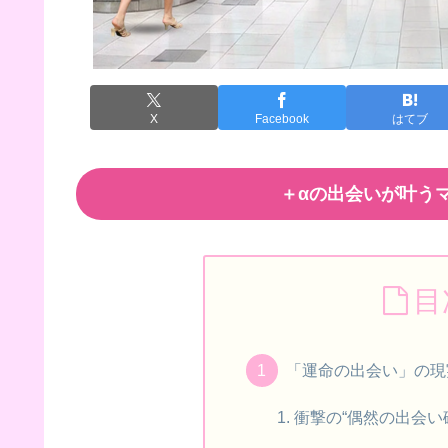
X
Facebook
はてブ
＋αの出会いが叶うマ
目
「運命の出会い」の現
衝撃の“偶然の出会い