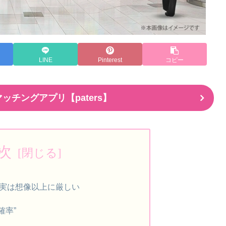
LINE
Pinterest
コピー
ッチングアプリ【paters】
次
実は想像以上に厳しい
確率”