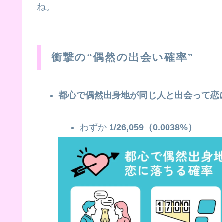
ね。
衝撃の“偶然の出会い確率”
都心で偶然出身地が同じ人と出会って恋
わずか
1/26,059（0.0038%）