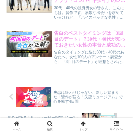
アプリ「コンパイキタイ」のレポ
ートが明かす5社の実像
30代、40代の独身男女の皆さん、こんに
ちは。賢作です。素敵な出会いを求めて
いるけれど、「ハイスペックな男性」と
聞くと、漠然としたイメージしか湧かな
い…なんて悩み、ありませんか？今回
は、そんな皆さんの疑問に答えるべく、
告白のベストタイミングは「3回
出会いニュース
マッチングアプリ「コンパイキタイ」が
目のデート」？30代・40代が知っ
発表した「ハイスペ男性レポート 2026」
ておきたい女性の本音と成功の秘
から、消費財メーカー勤務の男性たちの
訣【賢作の恋愛コラム】
リアルな姿を深掘りしていきます。きっ
告白のタイミングに悩む30代・40代のあ
と、あなたの理想の相手を見つけるヒン
なたへ。女性100人のアンケート調査か
トが見つかるはずですよ。
ら、「3回目のデート」が理想とされた理
由や、早すぎ・遅すぎ告白で失敗しない
ためのヒントを、賢作が男性目線で解説
します。
失恋は終わりじゃない、新しい始まり
だ！賢作が語る「失恋ミュージアム」で
心を癒す4日間
賢作が語る！Pairsユーザー限定「1on1マ
ッチングイベント」で、オンラインから
リアルへ踏み出す新しい婚活の形
ホーム
検索
トップ
サイドバー