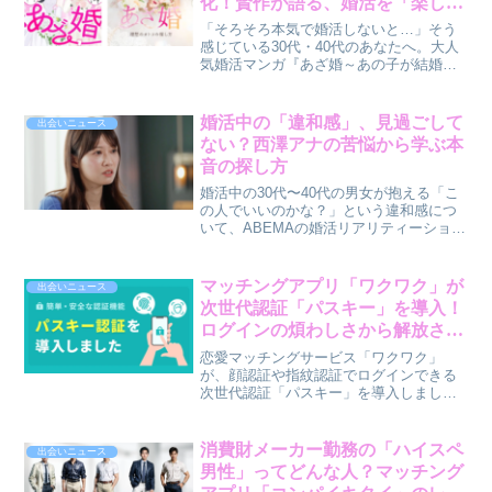
化！賢作が語る、婚活を「楽しめ
る」ヒント
「そろそろ本気で婚活しないと…」そう
感じている30代・40代のあなたへ。大人
気婚活マンガ『あざ婚～あの子が結婚で
きない理由～』がショートドラマ化さ
れ、新しいエンターテイメントプラット
フォーム「StellaJean」で独占配信されま
婚活中の「違和感」、見過ごして
出会いニュース
す。賢作がこのドラマから得られる婚活
ない？西澤アナの苦悩から学ぶ本
のヒントを深掘りします。
音の探し方
婚活中の30代〜40代の男女が抱える「こ
の人でいいのかな？」という違和感につ
いて、ABEMAの婚活リアリティーショー
『時計じかけのマリッジ』の西澤アナの
事例を交えながら、筆者・賢作が本音寄
りの視点で解説します。違和感とどう向
マッチングアプリ「ワクワク」が
出会いニュース
き合い、後悔しない選択をするためのヒ
次世代認証「パスキー」を導入！
ントをお届けします。
ログインの煩わしさから解放さ
れ、より安全に
恋愛マッチングサービス「ワクワク」
が、顔認証や指紋認証でログインできる
次世代認証「パスキー」を導入しまし
た。パスワード管理の手間や不正ログイ
ンの不安を解消し、1,300万人以上の会員
がより快適で安全に出会いを楽しめるよ
消費財メーカー勤務の「ハイスペ
出会いニュース
うになります。
男性」ってどんな人？マッチング