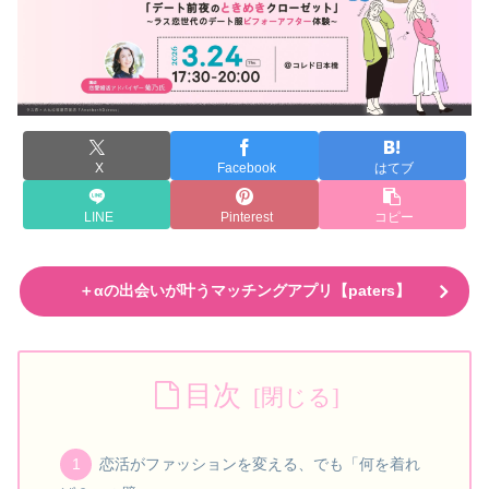
X
Facebook
はてブ
LINE
Pinterest
コピー
＋αの出会いが叶うマッチングアプリ【paters】
目次
恋活がファッションを変える、でも「何を着れ