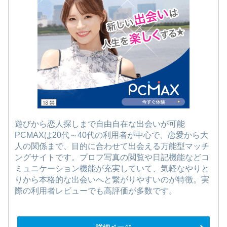
遊びから恋人探しまで自由自在な出会いが可能
PCMAXは20代～40代の利用者が中心で、恋愛から大
人の関係まで、目的に合わせて出会える万能型マッチ
ングサイトです。プロフ写真の閲覧や日記機能などコ
ミュニケーション機能が充実していて、気軽なやりと
りから本格的な出会いへと繋がりやすいのが特徴。実
際の利用者レビューでも高評価が多数です。