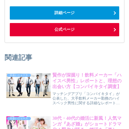
詳細ページ
公式ページ
関連記事
賢作が深掘り！飲料メーカー「ハ
出会いニュース
イスペ男性」レポートと、理想の
出会い方【コンパイキタイ調査】
マッチングアプリ「コンパイキタイ」が
公表した、大手飲料メーカー勤務のハイ
スペック男性に関する詳細なレポート
を、賢作が30代・40代の男女に向けて解
説します。各社の男性社員の特徴や出会
いのヒントを探ります。
30代・40代の婚活に新風！人気マ
出会いニュース
ンガ『あざ婚』がショートドラマ