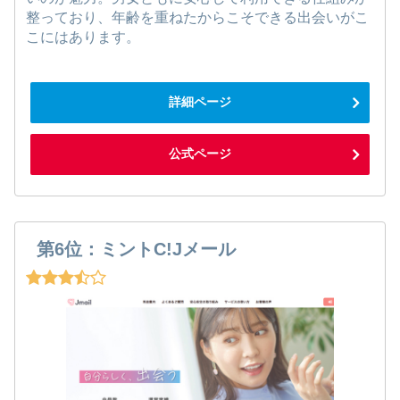
整っており、年齢を重ねたからこそできる出会いがこ
こにはあります。
詳細ページ
公式ページ
第6位：ミントC!Jメール