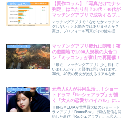
なかなか次に進めなかったり、そんな悩
【賢作コラム】「写真だけでナシ
出会いニュース
みを抱えているかもしれません。実は、
判定」は当たり前？30代・40代が
この中高年世代の動きから、私たちの出
マッチングアプリで成功するプロ
会い方にも役立つヒントが見えてくるん
フィール写真の秘訣
です。今回は、リアルな出会いの価値が
マッチングアプリで「なかなかマッチン
再認識されている理由を、賢作の視点か
グしない」とお悩みではありませんか？
ら深掘りしていきますね。
実は、プロフィール写真がその鍵を握っ
ているかもしれません。恋愛マッチング
サービスが実施した6,981名を対象とした
意識調査から、30代・40代の男女が知っ
マッチングアプリ疲れに朗報！夜
出会いニュース
ておくべき「選ばれる写真」と「避けら
の遊園地で1,000人規模の大合コ
れる写真」のリアルな実態を、賢作が男
ン「ミラコン」が富山で再開催！
性目線で解説します。加工のしすぎや清
潔感のなさなど、意外なNGポイントを理
「最近、マッチングアプリに少し疲れて
解して、素敵な出会いを掴むヒントを見
いませんか？」と賢作は問いかけます。
つけましょう。
30代、40代の男女が抱えるリアルな出会
いの悩みに共感しつつ、その解決策とし
て富山で大人気のイベント「ミラコン」
を提案。夜の遊園地を貸し切った非日常
元恋人6人が共同生活…！ショー
出会いニュース
空間での出会いの魅力、そしてその具体
トドラマ『Re:シェアラブ』が描
的な理由を、男性目線も交えながら解説
く「大人の恋愛サバイバル」に賢
します。
作が思うこと
THINGMEDIAが世界最大級のショートド
ラマアプリ「DramaBox」で独占配信を開
始した新作『Re:シェアラブ』。元恋人同
士が共同生活を送るという刺激的な設定
は、30代～40代の男女が抱える恋愛の複