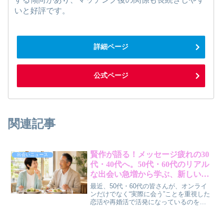
いと好評です。
詳細ページ
公式ページ
関連記事
賢作が語る！メッセージ疲れの30
出会いニュース
代・40代へ。50代・60代のリアル
な出会い急増から学ぶ、新しい恋
活・再婚活のヒント
最近、50代・60代の皆さんが、オンライ
ンだけでなく“実際に会う”ことを重視した
恋活や再婚活で活発になっているのをご
存じですか？私たち30代・40代も、メッ
セージのやり取りに疲れてしまったり、