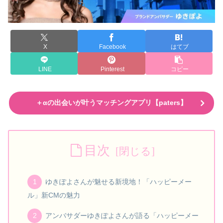
X
Facebook
はてブ
LINE
Pinterest
コピー
＋αの出会いが叶うマッチングアプリ【paters】
目次
ゆきぽよさんが魅せる新境地！「ハッピーメー
ル」新CMの魅力
アンバサダーゆきぽよさんが語る「ハッピーメー