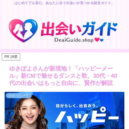
はじめてでも安心。あなたに合う出会いが見つかる総合ガイド。
PR 18禁
ゆきぽよさんが新境地！「ハッピーメー
ル」新CMで魅せるダンスと歌、30代・40
代の出会いはもっと自由に、賢作が解説
出会いニュース