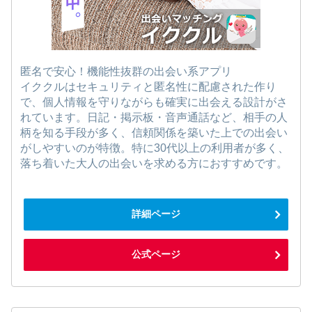
匿名で安心！機能性抜群の出会い系アプリ
イククルはセキュリティと匿名性に配慮された作り
で、個人情報を守りながらも確実に出会える設計がさ
れています。日記・掲示板・音声通話など、相手の人
柄を知る手段が多く、信頼関係を築いた上での出会い
がしやすいのが特徴。特に30代以上の利用者が多く、
落ち着いた大人の出会いを求める方におすすめです。
詳細ページ
公式ページ