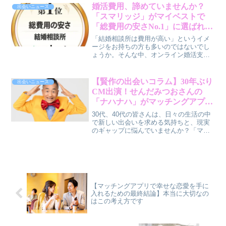
雑さや本音を浮き彫りにします。筆者・
婚活費用、諦めていませんか？
出会いニュース
賢作が、このドラマが大人の心に響く理
「スマリッジ」がマイベストで
由を深掘りします。
「総費用の安さNo.1」に選ばれた
理由と賢作の視点
「結婚相談所は費用が高い」というイメ
ージをお持ちの方も多いのではないでし
ょうか。そんな中、オンライン婚活支援
サービス「スマリッジ」が商品比較サー
ビス「マイベスト」の検証で「結婚相談
所 総費用の安さ No.1」に選出されまし
【賢作の出会いコラム】30年ぶり
出会いニュース
た。この記事では、なぜスマリッジが選
CM出演！せんだみつおさんの
ばれたのか、その理由と、30代・40代の
「ナハナハ」がマッチングアプリ
婚活世代に賢作が伝えたい本音を交えて
の新しい扉を開く？
ご紹介します。
30代、40代の皆さんは、日々の生活の中
で新しい出会いを求める気持ちと、現実
のギャップに悩んでいませんか？「マッ
チングアプリってどうなの？」と疑問に
思う方もいるかもしれませんね。実は、
意外なところから新しい出会いのヒント
が転がってくるかもしれません。今回
は、あのせんだみつおさんが30年ぶりに
CM出演を果たした、マッチングアプリ
【マッチングアプリで幸せな恋愛を手に
「ハッピーメール」の新CMから、私たち
入れるための最終結論】本当に大切なの
の出会いに対する考え方を変えるヒント
はこの考え方です
を探ります。