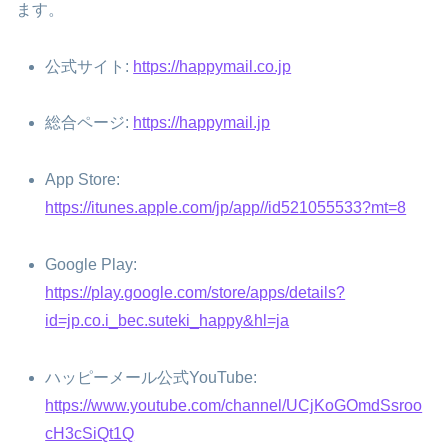
ます。
公式サイト:
https://happymail.co.jp
総合ページ:
https://happymail.jp
App Store:
https://itunes.apple.com/jp/app//id521055533?mt=8
Google Play:
https://play.google.com/store/apps/details?
id=jp.co.i_bec.suteki_happy&hl=ja
ハッピーメール公式YouTube:
https://www.youtube.com/channel/UCjKoGOmdSsroo
cH3cSiQt1Q