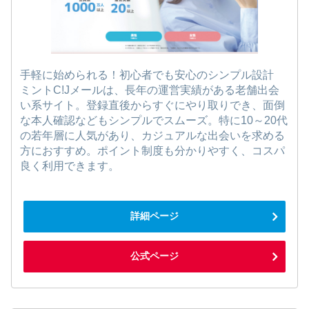
手軽に始められる！初心者でも安心のシンプル設計
ミントC!Jメールは、長年の運営実績がある老舗出会
い系サイト。登録直後からすぐにやり取りでき、面倒
な本人確認などもシンプルでスムーズ。特に10～20代
の若年層に人気があり、カジュアルな出会いを求める
方におすすめ。ポイント制度も分かりやすく、コスパ
良く利用できます。
詳細ページ
公式ページ