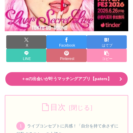
X
Facebook
はてブ
LINE
Pinterest
コピー
＋αの出会いが叶うマッチングアプリ【paters】
目次
ライブコンセプトに共感！「自分を持て余さずに