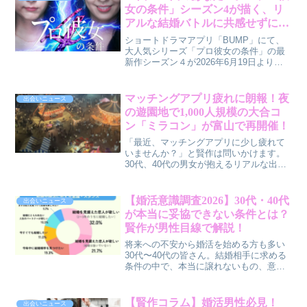
女の条件」シーズン4が描く、リ
アルな結婚バトルに共感せずには
いられない
ショートドラマアプリ「BUMP」にて、
大人気シリーズ「プロ彼女の条件」の最
新作シーズン４が2026年6月19日より独
占配信されます。モーニング娘。OGリー
ダーの生田衣梨奈さんを主演に迎え、主
題歌はThis is LASTの書き下ろし楽曲
マッチングアプリ疲れに朗報！夜
出会いニュース
「DressCode」が決定。アラサー親友同
の遊園地で1,000人規模の大合コ
士の崖っぷち結婚バトルを描く本作は、
ン「ミラコン」が富山で再開催！
30代・40代の男女が共感できるリアルな
恋愛模様が展開されます。
「最近、マッチングアプリに少し疲れて
いませんか？」と賢作は問いかけます。
30代、40代の男女が抱えるリアルな出会
いの悩みに共感しつつ、その解決策とし
て富山で大人気のイベント「ミラコン」
を提案。夜の遊園地を貸し切った非日常
【婚活意識調査2026】30代・40代
出会いニュース
空間での出会いの魅力、そしてその具体
が本当に妥協できない条件とは？
的な理由を、男性目線も交えながら解説
賢作が男性目線で解説！
します。
将来への不安から婚活を始める方も多い
30代〜40代の皆さん。結婚相手に求める
条件の中で、本当に譲れないもの、意外
と妥協できるものとは何でしょうか？最
新の婚活意識調査2026の結果から、賢作
が男性目線で「リアルな婚活事情」を深
【賢作コラム】婚活男性必見！
出会いニュース