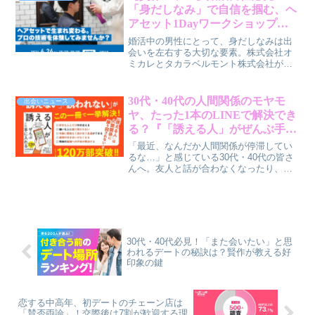
掘りします。
「身だしなみ」で自信を掴む、ヘ
アセット1Dayワークショップ開
催
婚活中の男性にとって、身だしなみは出
会いを左右する大切な要素。株式会社オ
ミカレとタカラベルモント株式会社が共
同で開催するヘアセットワークショップ
が、あなたの自信を後押しします。
30代・40代の人間関係のモヤモ
出会いニュース
ヤ、たった1本のLINEで解決でき
る？『「誘える人」がぜんぶ手に
入れる』で人生を主体的にデザイ
「最近、なんだか人間関係が停滞してい
ンするヒント
るな…」と感じている30代・40代の皆さ
んへ。友人と話が合わなくなったり、週
末の予定がなかったり、職場の人間関係
にストレスを感じたりしていませんか？
心理カウンセラー五百田達成氏の著書
『「誘える人」がぜんぶ手に入れる』
は、そんな悩みを「誘う」という行動で
解決し、人生を主体的にデザインするた
30代・40代必見！「また会いたい」と思
めのヒントを与えてくれる一冊です。シ
われるデートの秘訣は？賢作が教える好
リーズ120万部突破の話題作から、人間関
印象の鍵
係を劇的に改善するメソッドをご紹介し
ます。
恋する中高年、初デートのチェーン店は
「賛否両論」！交際後は7割が歓迎する理