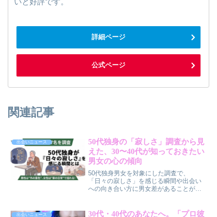
いと好評です。
詳細ページ
公式ページ
関連記事
50代独身の「寂しさ」調査から見
出会いニュース
えた、30〜40代が知っておきたい
男女の心の傾向
50代独身男女を対象にした調査で、
「日々の寂しさ」を感じる瞬間や出会い
への向き合い方に男女差があることが明
らかになりました。この調査結果から、
30代〜40代の皆さんがこれからのパート
ナーシップを考えるヒントを探ります。
30代・40代のあなたへ。「プロ彼
出会いニュース