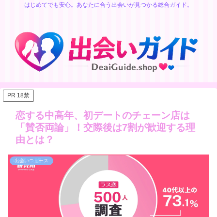
はじめてでも安心。あなたに合う出会いが見つかる総合ガイド。
PR 18禁
恋する中高年、初デートのチェーン店は
「賛否両論」！交際後は7割が歓迎する理
由とは？
出会いニュース