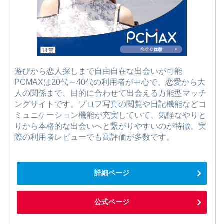
遊びから恋人探しまで自由自在な出会いが可能
PCMAXは20代～40代の利用者が中心で、恋愛から大
人の関係まで、目的に合わせて出会える万能型マッチ
ングサイトです。プロフ写真の閲覧や日記機能などコ
ミュニケーション機能が充実していて、気軽なやりと
りから本格的な出会いへと繋がりやすいのが特徴。実
際の利用者レビューでも高評価が多数です。
詳細ページ
公式ページ