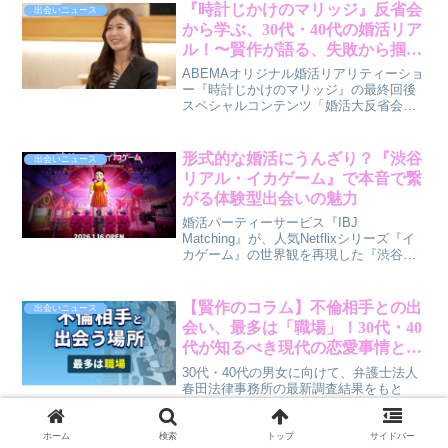
のポイントを解説します。
『時計じかけのマリッジ』反省会
出会いニュース
から学ぶ、30代・40代の婚活リア
ル！〜賢作が語る、失敗から掴む
幸せのヒント〜
ABEMAオリジナル婚活リアリティーショ
ー『時計じかけのマリッジ』の最終回後
スペシャルコンテンツ「婚活大反省会」
から、30代・40代の男女が婚活で直面す
るリアルな課題と、そこから得られる気
づきを賢作の視点でお届けします。
形式的な婚活にうんざり？『渋谷
出会いニュース
リアル・イカゲーム』で本音で繋
がる体験型出会いの魅力
婚活パーティーサービス『IBJ
Matching』が、人気Netflixシリーズ『イ
カゲーム』の世界観を再現した『渋谷リ
アル・イカゲーム』とコラボ。最大100名
が参加する完全没入型イベントで、スリ
ルと高揚感を共有しながら自然な出会い
【賢作のコラム】不倫相手との出
出会いニュース
を楽しむ新しい婚活の形を提案します。
会い、最多は「職場」！30代・40
形式的な出会いに悩む30代・40代の男女
代が知るべき現代の恋愛事情と向
に向け、体験を通じて相手の本質に触れ
き合い方
る機会を提供します。
30代・40代の男女に向けて、弁護士法人
春田法律事務所の最新調査結果をもと
に、不倫相手との出会いの実態を解説。
最も多い出会いの場は「職場」、次いで
「マッチングアプリ・SNS」という結果
ホーム
検索
トップ
サイドバー