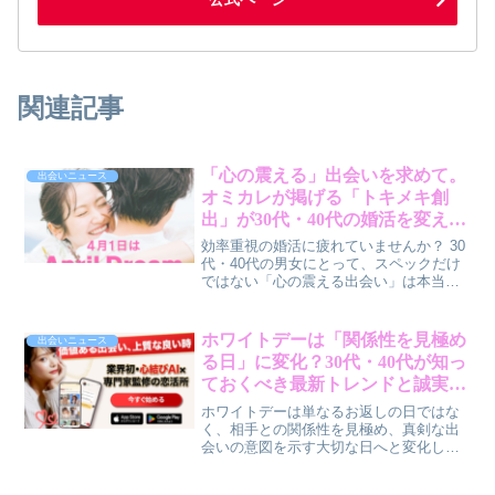
関連記事
「心の震える」出会いを求めて。
出会いニュース
オミカレが掲げる「トキメキ創
出」が30代・40代の婚活を変え
る？
効率重視の婚活に疲れていませんか？ 30
代・40代の男女にとって、スペックだけ
ではない「心の震える出会い」は本当に
見つかるのでしょうか。会員数100万人を
超える婚活情報サイト「オミカレ」が、
2025年11月の新体制発足に伴い「トキメ
ホワイトデーは「関係性を見極め
出会いニュース
キ創出宣言」を発表しました。膨大なデ
る日」に変化？30代・40代が知っ
ータと直感を掛け合わせ、「出会いの再
ておくべき最新トレンドと誠実な
定義」を目指す彼らの取り組みは、私た
アプローチ
ちの婚活に新たな希望をもたらすかもし
ホワイトデーは単なるお返しの日ではな
れません。
く、相手との関係性を見極め、真剣な出
会いの意図を示す大切な日へと変化して
います。30代・40代の男女が知っておく
べき最新トレンドと、誠実なアプローチ