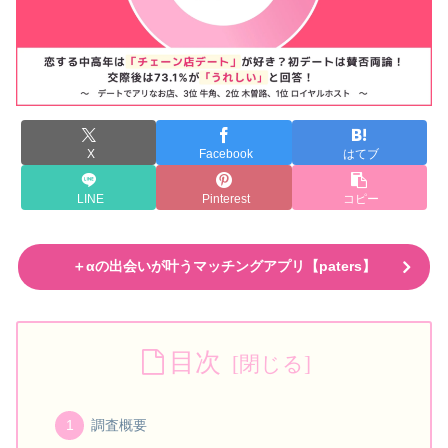
X
Facebook
はてブ
LINE
Pinterest
コピー
＋αの出会いが叶うマッチングアプリ【paters】
目次
調査概要