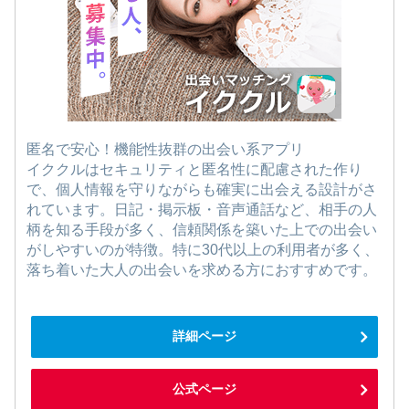
匿名で安心！機能性抜群の出会い系アプリ
イククルはセキュリティと匿名性に配慮された作り
で、個人情報を守りながらも確実に出会える設計がさ
れています。日記・掲示板・音声通話など、相手の人
柄を知る手段が多く、信頼関係を築いた上での出会い
がしやすいのが特徴。特に30代以上の利用者が多く、
落ち着いた大人の出会いを求める方におすすめです。
詳細ページ
公式ページ