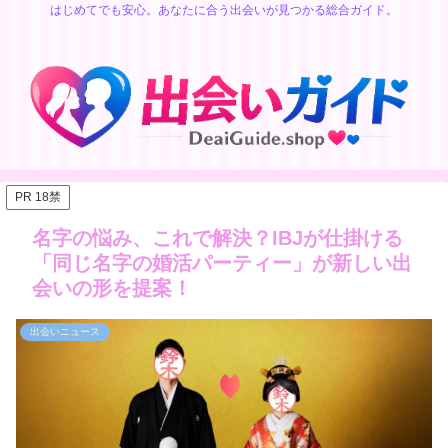
はじめてでも安心。あなたに合う出会いが見つかる総合ガイド。
PR 18禁
名字の悩み、これで解決？IBJが仕掛ける
「同じ名字の婚活パーティー」が新しい出
会いの形を提案！
出会いニュース