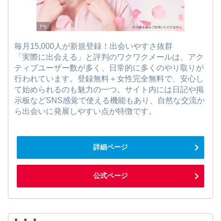
毎月15,000人が新規登録！出会いやすさ抜群
「実際に出会える」と評判のワクワクメールは、アク
ティブユーザー数が多く、日常的に多くのやり取りが
行われています。登録無料＋女性完全無料で、安心し
て始められるのも魅力の一つ。サイト内には日記や掲
示板などSNS感覚で使える機能もあり、自然な交流か
ら出会いに発展しやすい点が特徴です。
詳細ページ
公式ページ