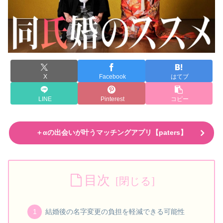
X
Facebook
はてブ
LINE
Pinterest
コピー
＋αの出会いが叶うマッチングアプリ【paters】
目次
結婚後の名字変更の負担を軽減できる可能性