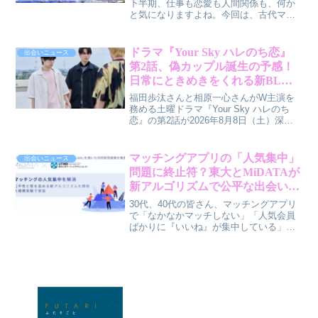
下半期、仕事も恋愛も人間関係も、何か
と気になりますよね。今回は、古代マヤ
暦であなたの運勢を紐解き、特製開運画
像まで手に入る魅力的なキャンペーンを
ご紹介します。新しい自分に出会うヒン
ドラマ『Your Sky ハレのち恋』
出会いニュース
トが、きっと見つかりますよ。
第2話、偽カップル誕生の予感！
日常にときめきをくれる新BLド
ラマの魅力
福田歩汰さんと相原一心さんがW主演を
務める土曜ドラマ『Your Sky ハレのち
恋』の第2話が2026年8月8日（土）深夜
25時30分より放送されます。偽カップル
から始まるドキドキの恋愛劇の魅力に迫
ります。
マッチングアプリの「人気集中」
出会いニュース
問題に終止符？東大とMiDATAが
新アルゴリズムで公平な出会いを
実現！
30代、40代の皆さん、マッチングアプリ
で「なかなかマッチしない」「人気会員
ばかりに『いいね』が集中している」と
感じたことはありませんか？実はその悩
み、技術の力で解決されつつあるんで
す。東京大学とMiDATAが共同開発した新
アルゴリズムが、マッチングの公平性と
質をグッと高める可能性を秘めているん
ですよ。