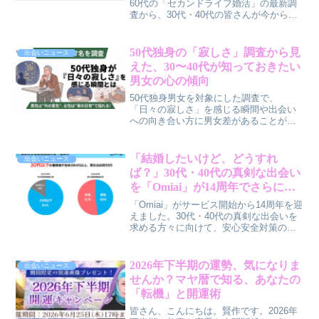
60代の「セカンドライフ婚活」の最新調
査から、30代・40代の皆さんが今から意
識しておくと良いポイントをお話しした
いと思います。実は、人生後半の婚活に
は、若い世代の皆さんが抱える婚活の悩
50代独身の「寂しさ」調査から見
出会いニュース
みにも通じる、大切なヒントがたくさん
えた、30〜40代が知っておきたい
隠されているんですよ。
男女の心の傾向
50代独身男女を対象にした調査で、
「日々の寂しさ」を感じる瞬間や出会い
への向き合い方に男女差があることが明
らかになりました。この調査結果から、
30代〜40代の皆さんがこれからのパート
ナーシップを考えるヒントを探ります。
「結婚したいけど、どうすれ
出会いニュース
ば？」30代・40代の真剣な出会い
を「Omiai」が14周年でさらにサ
ポート！安心と“らしさ”で未来を
「Omiai」がサービス開始から14周年を迎
拓く
えました。30代・40代の真剣な出会いを
求める方々に向けて、安心安全対策の強
化、個性を大切にするマッチング体験の
拡充、そして最新テクノロジーの活用を
通じて、より良い出会いをサポートする
2026年下半期の運勢、気になりま
出会いニュース
「Omiai」のこれまでとこれからについ
せんか？マヤ暦で知る、あなたの
て、詳しくご紹介します。
「転機」と開運術
皆さん、こんにちは。賢作です。2026年