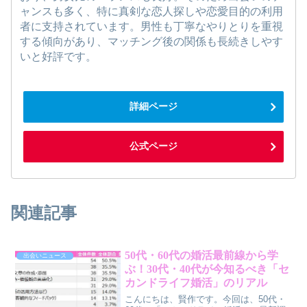
ャンスも多く、特に真剣な恋人探しや恋愛目的の利用
者に支持されています。男性も丁寧なやりとりを重視
する傾向があり、マッチング後の関係も長続きしやす
いと好評です。
詳細ページ
公式ページ
関連記事
50代・60代の婚活最前線から学
出会いニュース
ぶ！30代・40代が今知るべき「セ
カンドライフ婚活」のリアル
こんにちは、賢作です。今回は、50代・