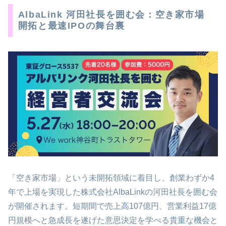
AlbaLink 河田社長を囲む会：空き家市場
開拓と最速IPOの舞台裏
「空き家市場」という未開拓領域に着目し、創業わずか4
年で上場を実現した株式会社AlbaLinkの河田社長を囲む会
が開催されます。短期間で売上高107億円、営業利益17億
円規模へと急成長を遂げた意思決定を学べる貴重な機会と