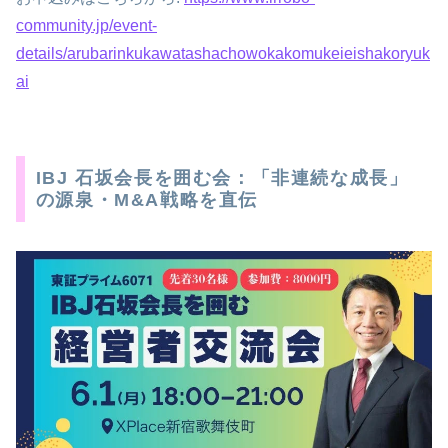
community.jp/event-
details/arubarinkukawatashachowokakomukeieishakoryuk
ai
IBJ 石坂会長を囲む会：「非連続な成長」
の源泉・M&A戦略を直伝