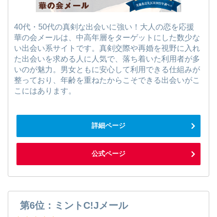
40代・50代の真剣な出会いに強い！大人の恋を応援
華の会メールは、中高年層をターゲットにした数少な
い出会い系サイトです。真剣交際や再婚を視野に入れ
た出会いを求める人に人気で、落ち着いた利用者が多
いのが魅力。男女ともに安心して利用できる仕組みが
整っており、年齢を重ねたからこそできる出会いがこ
こにはあります。
詳細ページ
公式ページ
第6位：ミントC!Jメール