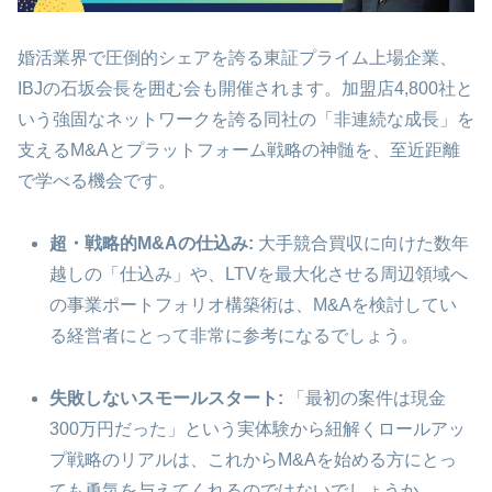
婚活業界で圧倒的シェアを誇る東証プライム上場企業、
IBJの石坂会長を囲む会も開催されます。加盟店4,800社と
いう強固なネットワークを誇る同社の「非連続な成長」を
支えるM&Aとプラットフォーム戦略の神髄を、至近距離
で学べる機会です。
超・戦略的M&Aの仕込み:
大手競合買収に向けた数年
越しの「仕込み」や、LTVを最大化させる周辺領域へ
の事業ポートフォリオ構築術は、M&Aを検討してい
る経営者にとって非常に参考になるでしょう。
失敗しないスモールスタート:
「最初の案件は現金
300万円だった」という実体験から紐解くロールアッ
プ戦略のリアルは、これからM&Aを始める方にとっ
ても勇気を与えてくれるのではないでしょうか。