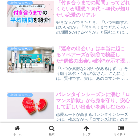
問いかけます。さらに、Leminoでは人気
「付き合うまでの期間」ってどれ
出会いニュース
ラブコメ・ロマンス作品の無料配信も実
くらいが理想？30代・40代が知り
施中。賢作が、AI時代の恋愛と、ときめ
たい恋愛のリアル
きを取り戻すヒントを語ります。
好きな人ができたとき、「いつ告白すれ
ばいいのか」「付き合うまでどれくらい
の期間をかけるべきか」と悩むことはあ
りませんか？今回は、交際経験のある成
人男女200人を対象としたアンケート調査
から、付き合うまでのリアルな期間や、
「運命の出会い」は本当に起こ
出会いニュース
関係の進展における悩み、そして「この
る？ペアーズが渋谷で検証し
人と付き合いたい」と感じるきっかけに
た“偶然の出会い確率”が示す現実
ついて、30代・40代の皆さんに向けた本
と、30代・40代が今すべきこと
音寄りのコラムとしてお届けします。
「いつか素敵な出会いがあるはず…」そ
う願う30代・40代の皆さん、こんにち
は。賢作です。実は、あのロマンチック
な「偶然の出会い」が起こる確率は、私
たちが想像するよりもはるかに低いとい
う現実が、マッチングアプリ「Pairs（ペ
バレンタインシーズンに潜む「ロ
出会いニュース
アーズ）」の検証で明らかになりまし
マンス詐欺」から身を守り、安心
た。それでも、諦める必要はありませ
して新しい出会いを楽しむための
ん。この記事では、その衝撃的な確率
ヒント
と、私たちがこれからどう出会いと向き
恋愛ムードが高まるバレンタインシーズ
合うべきかについて、一緒に考えていき
ンは、残念ながら「ロマンス詐欺」のタ
ましょう。
ーゲットになりやすい時期でもありま
す。素敵な出会いを求める気持ちを大切
にしつつ、巧妙な詐欺から自分を守るた
ホーム
検索
トップ
サイドバー