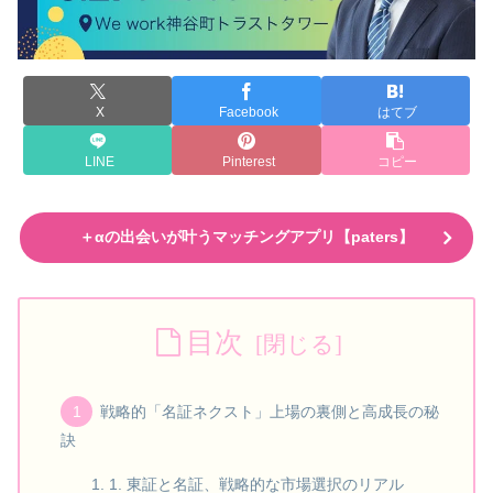
X
Facebook
はてブ
LINE
Pinterest
コピー
＋αの出会いが叶うマッチングアプリ【paters】
目次
戦略的「名証ネクスト」上場の裏側と高成長の秘
訣
1. 東証と名証、戦略的な市場選択のリアル