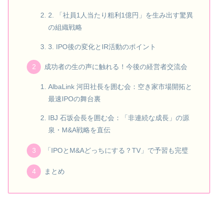
2. 「社員1人当たり粗利1億円」を生み出す驚異
の組織戦略
3. IPO後の変化とIR活動のポイント
成功者の生の声に触れる！今後の経営者交流会
AlbaLink 河田社長を囲む会：空き家市場開拓と
最速IPOの舞台裏
IBJ 石坂会長を囲む会：「非連続な成長」の源
泉・M&A戦略を直伝
「IPOとM&Aどっちにする？TV」で予習も完璧
まとめ