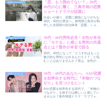
「恋、もう諦めてない？」30代・
出会いニュース
40代の心に響く、三島市発の恋愛
ショートドラマが話題に
出会いが減り、恋愛に臆病になりがちな
30代・40代の男女へ。静岡県三島市が制
作した全国初の自治体発「恋愛」ショー
トドラマ「恋は湧水のように」が、あな
たの心に新たな火を灯すかもしれませ
ん。インフルエンサー俳優が織りなすリ
30代・40代男性必見！女性が本当
出会いニュース
アルな恋模様と、三島市の美しい情景
に「モテる」と感じる男性の共通
が、大人になった私たちの恋愛観にそっ
点とは？賢作が本音で語る
と寄り添います。
30代、40代になって「どうすればもっと
魅力的な男性になれるんだろう？」と悩
むことはありませんか？実は、女性が本
当に求める「モテる男性」の秘訣は、見
た目よりも内面にあり、さらに「清潔
感」や「余裕」といった要素が大きく影
30代・40代のあなたへ。AIが恋愛
出会いニュース
響していることが、最近の調査で明らか
を効率化する時代に『本物のつな
になりました。この記事では、賢作がそ
がり』を見つけるヒント
の具体的な理由と、今日から実践できる
ヒントを本音で解説します。
AIが恋愛を効率化する現代で、「本物の
つながり」を探すのは難しいと感じてい
ませんか？新作韓国ドラマ「ラブフォビ
ア～愛に臆病なあなたへ～」は、そんな
私たちの心に寄り添い、新たな恋愛観を