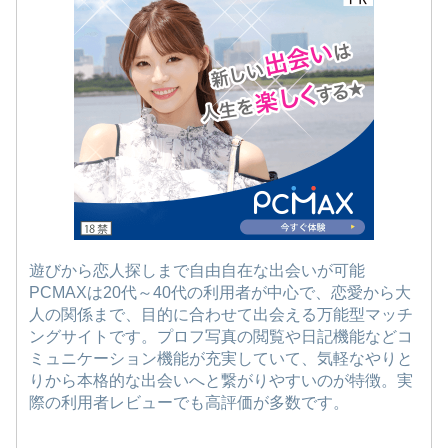
遊びから恋人探しまで自由自在な出会いが可能
PCMAXは20代～40代の利用者が中心で、恋愛から大
人の関係まで、目的に合わせて出会える万能型マッチ
ングサイトです。プロフ写真の閲覧や日記機能などコ
ミュニケーション機能が充実していて、気軽なやりと
りから本格的な出会いへと繋がりやすいのが特徴。実
際の利用者レビューでも高評価が多数です。