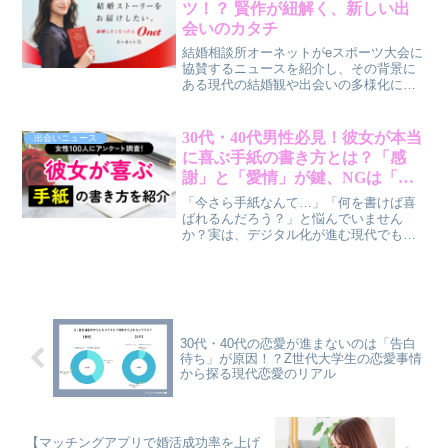
ツ！？ 賢作が紐解く、新しい出
が、大人になった私たちの恋愛観にそっ
会いのカタチ
と寄り添います。
結婚相談所オーネットがeスポーツ大会に
協賛するニュースを紹介し、その背景に
ある現代の結婚観や出会いの多様化につ
いて、賢作が30代・40代の読者に向けて
解説します。
30代・40代男性必見！彼女が本当
出会いニュース
に喜ぶ手紙の書き方とは？「感
謝」と「愛情」が鍵、NGは「自
己陶酔ポエム」
「今さら手紙なんて…」「何を書けば喜
ばれるんだろう？」と悩んでいません
か？実は、デジタル化が進む現代でも、
女性は彼氏からの手紙をとても大切にし
ています。今回の調査で、女性が本当に
喜ぶ手紙のポイントが明らかになりまし
た。鍵は「気取らない感謝と愛情」で
す。
30代・40代の恋愛が進まないのは「告白
待ち」が原因！？Z世代大学生の恋愛事情
から探る現代恋愛のリアル
【マッチングアプリで婚活成功率を上げ