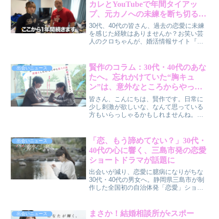
カレとYouTubeで年間タイアッ
とも。信頼と自然体で築く関係の大切さ
プ、元カノへの未練を断ち切る1
について、一緒に考えていきましょう。
年プロジェクトがスタート！
30代、40代の皆さん、過去の恋愛に未練
を感じた経験はありませんか？お笑い芸
人のクロちゃんが、婚活情報サイト『オ
ミカレ』と組んで、元カノへの未練を断
ち切り新たな恋を見つける1年間のプロジ
ェクトをYouTubeで開始しました。彼の
賢作のコラム：30代・40代のあな
出会いニュース
奮闘から、私たちも新しい一歩を踏み出
たへ。忘れかけていた“胸キュ
すヒントを見つけられるかもしれませ
ン”は、意外なところからやって
ん。
くる！FOD独占配信ドラマに注目
皆さん、こんにちは、賢作です。日常に
です
少し刺激が欲しいな、なんて思っている
方もいらっしゃるかもしれませんね。そ
んなあなたに、フジテレビがFODで独占
配信する新ドラマ『席替えしたら、どう
やら後ろの男が俺のこと好きらしい』を
「恋、もう諦めてない？」30代・
出会いニュース
ご紹介します。この作品、きっとあなた
40代の心に響く、三島市発の恋愛
の心を温かくしてくれるはずですよ。
ショートドラマが話題に
出会いが減り、恋愛に臆病になりがちな
30代・40代の男女へ。静岡県三島市が制
作した全国初の自治体発「恋愛」ショー
トドラマ「恋は湧水のように」が、あな
たの心に新たな火を灯すかもしれませ
ん。インフルエンサー俳優が織りなすリ
まさか！結婚相談所がeスポー
出会いニュース
アルな恋模様と、三島市の美しい情景