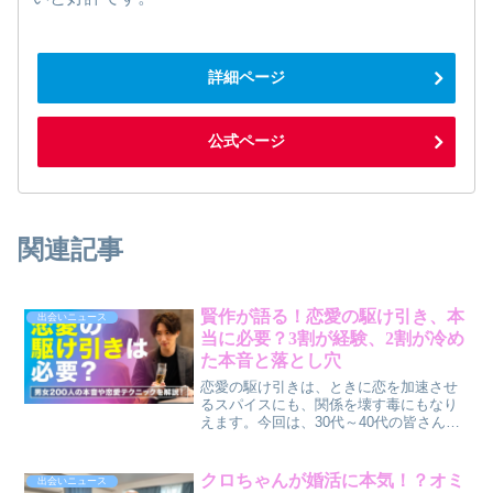
詳細ページ
公式ページ
関連記事
賢作が語る！恋愛の駆け引き、本
出会いニュース
当に必要？3割が経験、2割が冷め
た本音と落とし穴
恋愛の駆け引きは、ときに恋を加速させ
るスパイスにも、関係を壊す毒にもなり
えます。今回は、30代～40代の皆さんが
抱える「恋愛の駆け引きってどうな
の？」という疑問に、賢作が調査データ
をもとに本音で迫ります。結論から言う
クロちゃんが婚活に本気！？オミ
出会いニュース
と、使い方を間違えると逆効果になるこ