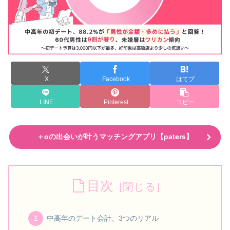
X
Facebook
はてブ
LINE
Pinterest
コピー
＋αの出会いが叶うマッチングアプリ【paters】
目次
中高年のデート会計、3つのリアル