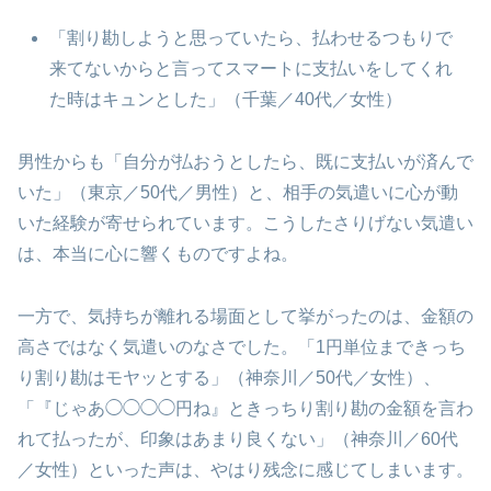
「割り勘しようと思っていたら、払わせるつもりで
来てないからと言ってスマートに支払いをしてくれ
た時はキュンとした」（千葉／40代／女性）
男性からも「自分が払おうとしたら、既に支払いが済んで
いた」（東京／50代／男性）と、相手の気遣いに心が動
いた経験が寄せられています。こうしたさりげない気遣い
は、本当に心に響くものですよね。
一方で、気持ちが離れる場面として挙がったのは、金額の
高さではなく気遣いのなさでした。「1円単位まできっち
り割り勘はモヤッとする」（神奈川／50代／女性）、
「『じゃあ◯◯◯◯円ね』ときっちり割り勘の金額を言わ
れて払ったが、印象はあまり良くない」（神奈川／60代
／女性）といった声は、やはり残念に感じてしまいます。