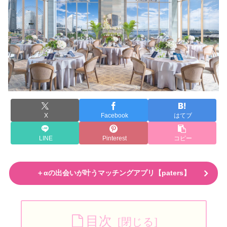
X
Facebook
はてブ
LINE
Pinterest
コピー
＋αの出会いが叶うマッチングアプリ【paters】
目次