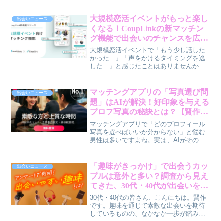
のか、そして恋人がいる男性はどこで出
会っているのか、30代・40代男性の皆さ
んと一緒に、賢作が調査結果を紐解いて
大規模恋活イベントがもっと楽し
出会いニュース
いきます。
くなる！CoupLinkの新マッチン
グ機能で出会いのチャンスを広げ
よう
大規模恋活イベントで「もう少し話した
かった…」「声をかけるタイミングを逃
した…」と感じたことはありませんか？
マッチングアプリ「CoupLink（カップリ
ンク）」が、そんな悩みを解決する新機
能をリリースしました。イベント当日は
マッチングアプリの「写真選び問
出会いニュース
もちろん、イベント後も出会いが続く新
題」はAIが解決！好印象を与える
しい体験について、賢作が解説します。
プロフ写真の秘訣とは？【賢作コ
ラム】
マッチングアプリで「どのプロフィール
写真を選べばいいか分からない」と悩む
男性は多いですよね。実は、AIがその悩
みを解決し、女性から好印象を持たれや
すい写真選びをサポートしてくれるんで
す。今回は、賢作がAIを活用した写真選
「趣味がきっかけ」で出会うカッ
出会いニュース
びの秘訣を深掘りします。
プルは意外と多い？調査から見え
てきた、30代・40代が出会いを広
げるヒント
30代・40代の皆さん、こんにちは。賢作
です。趣味を通じて素敵な出会いを期待
しているものの、なかなか一歩が踏み出