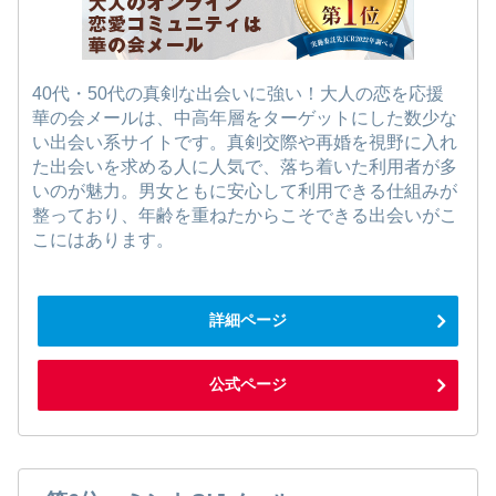
40代・50代の真剣な出会いに強い！大人の恋を応援
華の会メールは、中高年層をターゲットにした数少な
い出会い系サイトです。真剣交際や再婚を視野に入れ
た出会いを求める人に人気で、落ち着いた利用者が多
いのが魅力。男女ともに安心して利用できる仕組みが
整っており、年齢を重ねたからこそできる出会いがこ
こにはあります。
詳細ページ
公式ページ