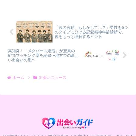
せない方もいらっしゃるのではないでし
ょうか。実は、成人男女を対象とした調
査で、約半数の方が趣味を通じて異性と
出会った経験があることが明らかになり
ました。この記事では、どんな趣味が出
会いにつながりやすいのか、その具体的
「彼の言動、もしかして…？」男性を6つ
な条件とあわせて深掘りしていきます。
のタイプに分ける恋愛精神年齢診断で、
彼をもっと理解するヒント
高知発！「メタバース婚活」が驚異の
67%マッチング率を記録〜地方での新し
い出会いの形〜
ホーム
出会いニュース