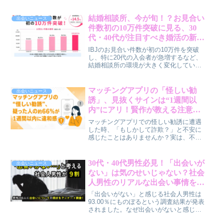
結婚相談所、今が旬！？お見合い
出会いニュース
件数初の10万件突破に見る、30
代・40代が注目すべき婚活の新常
識【賢作コラム】
IBJのお見合い件数が初の10万件を突破
し、特に20代の入会者が急増するなど、
結婚相談所の環境が大きく変化していま
す。この変化が30代・40代の婚活にどの
ような影響を与えるのか、賢作が本音で
解説します。
マッチングアプリの「怪しい勧
出会いニュース
誘」、見抜くサインは“1週間以
内”にアリ！賢作が教える注意点
と対処法
マッチングアプリでの怪しい勧誘に遭遇
した時、「もしかして詐欺？」と不安に
感じたことはありませんか？実は、不審
な言動のサインはやり取り開始から早い
段階で現れることが多いんです。この記
事では、田中保彦法律事務所の調査結果
30代・40代男性必見！「出会いが
出会いニュース
をもとに、怪しい勧誘の手口や見抜き
ない」は気のせいじゃない？社会
方、万が一被害に遭ってしまった際の対
人男性のリアルな出会い事情を賢
処法について、30代・40代の皆さんに賢
作が解説
作が本音でお伝えします。
「出会いがない」と感じる社会人男性は
93.00％にものぼるという調査結果が発表
されました。なぜ出会いがないと感じる