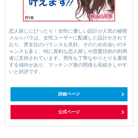
恋人探しにぴったり！女性に優しい設計が人気の秘密
メル☆パラは、女性ユーザーに配慮した設計がされて
おり、男女比のバランスも良好。そのため出会いのチ
ャンスも多く、特に真剣な恋人探しや恋愛目的の利用
者に支持されています。男性も丁寧なやりとりを重視
する傾向があり、マッチング後の関係も長続きしやす
いと好評です。
詳細ページ
公式ページ