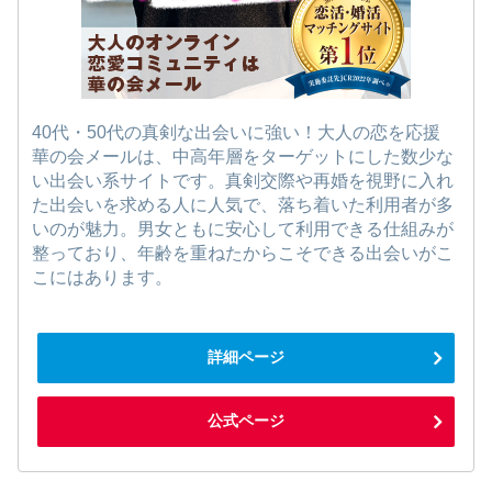
40代・50代の真剣な出会いに強い！大人の恋を応援
華の会メールは、中高年層をターゲットにした数少な
い出会い系サイトです。真剣交際や再婚を視野に入れ
た出会いを求める人に人気で、落ち着いた利用者が多
いのが魅力。男女ともに安心して利用できる仕組みが
整っており、年齢を重ねたからこそできる出会いがこ
こにはあります。
詳細ページ
公式ページ