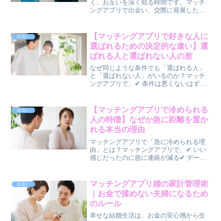
く、お互いを深く知る時間です。マッチ
ングアプリで出会い、交際に発展したも
のの、「このまま結婚まで進めるのか
な」と不安になる人は少なくありませ
ん。実際に成婚したカップルを見てみる
【マッチングアプリで好きな人に
出会い
と、特別に豪華なデートを重ねて...
選ばれるための決定的な違い】選
ばれる人と選ばれない人の差
なぜ同じような条件でも「選ばれる人」
と「選ばれない人」がいるのか？マッチ
ングアプリで、✔ 条件は悪くないはず✔
会話もそれなりにできている✔ でもなぜ
か選ばれないそんな経験はありません
か？一方で、✔ 特別イケメン・美人じゃ
【マッチングアプリで冷められる
出会い
なくても✔ なぜか...
人の特徴】なぜか急に距離を置か
れる本当の理由
マッチングアプリで「急に冷められる理
由」とは？マッチングアプリで、✔ いい
感じだったのに急に連絡が減る✔ デート
後に距離を置かれる✔ 気づいたらフェー
ドアウトされるそんな経験はありません
か？「何か悪いことした？」と悩む人も
マッチングアプリ婚の家計管理術
出会い
多いですが、実は―...
｜お金で揉めない夫婦になるため
のルール
幸せな結婚生活は、お金の安心感から生