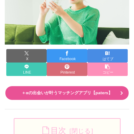
X
Facebook
はてブ
LINE
Pinterest
コピー
＋αの出会いが叶うマッチングアプリ【paters】
目次