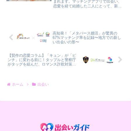
まれます。マッチングアプリで出会い、
恋愛を経て結婚した二人にとって、新生
活で避けて通れないテーマがお金の管理
です。「生活費はどう分担する？」「貯
金は一緒にする？」「お小遣い制にした
ほうがいい？」こうした話...
高知発！「メタバース婚活」が驚異の
67%マッチング率を記録〜地方での新し
い出会いの形〜
【賢作の恋愛コラム】「キュン」が「ピ
ンチ」に変わる前に！タップルと警察庁
がタッグを組んだ、ロマンス詐欺対策の
全貌
ホーム
出会い