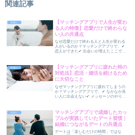
関連記事
【マッチングアプリで人生が変わ
出会い
る人の特徴】恋愛だけで終わらな
い人の共通点
なぜ恋愛だけで終わる人と人生が変わる
人がいるのか？マッチングアプリで、✔
恋人ができた✔ 出会いが増えたここで終
わる人もいれば、✔ 自信がついた✔ 行動
力が上がった✔ 人生そのものが変わった
そんな人もいます。この違いは、👉 出会
【マッチングアプリに疲れた時の
出会い
いの数ではあ...
対処法】恋活・婚活を続けるため
に大切なこと
なぜマッチングアプリに疲れてしまうの
か？マッチングアプリで、✔ なかなか良
い人に出会えない✔ メッセージのやり取
りが面倒✔ デートしても恋愛に発展しな
いそんな経験を繰り返すと、👉 「もう疲
れた…」と感じることがあります。実
マッチングアプリで成婚したカッ
出会い
は、👉 マッチング...
プルが実践していたデート習慣｜
結婚につながるデートの共通点
デートは「楽しむだけの時間」ではな