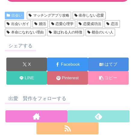
出会い
マッチングアプリ攻略
依存しない恋愛
出会いガイ
婚活
恋愛心理学
恋愛成功法
恋活
本命になれない理由
遊ばれる人の特徴
都合のいい人
シェアする
X
Facebook
はてブ
LINE
Pinterest
コピー
出愛 賢作をフォローする