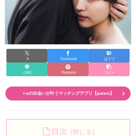
X
Facebook
はてブ
LINE
Pinterest
コピー
＋αの出会いが叶うマッチングアプリ【paters】
目次