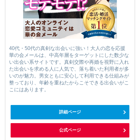
40代・50代の真剣な出会いに強い！大人の恋を応援
華の会メールは、中高年層をターゲットにした数少な
い出会い系サイトです。真剣交際や再婚を視野に入れ
た出会いを求める人に人気で、落ち着いた利用者が多
いのが魅力。男女ともに安心して利用できる仕組みが
整っており、年齢を重ねたからこそできる出会いがこ
こにはあります。
詳細ページ
公式ページ