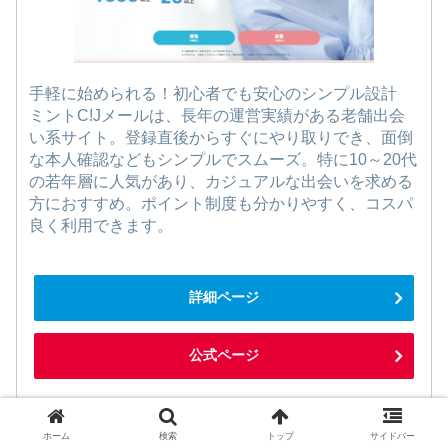
手軽に始められる！初心者でも安心のシンプル設計
ミントC!Jメールは、長年の運営実績がある老舗出会
い系サイト。登録直後からすぐにやり取りでき、面倒
な本人確認などもシンプルでスムーズ。特に10～20代
の若年層に人気があり、カジュアルな出会いを求める
方におすすめ。ポイント制度も分かりやすく、コスパ
良く利用できます。
詳細ページ
公式ページ
ホーム
検索
トップ
サイドバー