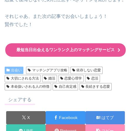
それじゃあ、また次の記事でお会いしましょう！
賢作でした！
最短当日出会えるワンランク上のマッチングサービス
出会い
マッチングアプリ攻略
依存しない恋愛
大切にされる方法
婚活
恋愛心理学
恋活
本命扱いされる人の特徴
自己肯定感
長続きする恋愛
シェアする
X
Facebook
はてブ
LINE
Pinterest
コピー