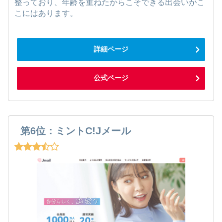
整っており、年齢を重ねたからこそできる出会いがこ
こにはあります。
詳細ページ
公式ページ
第6位：ミントC!Jメール