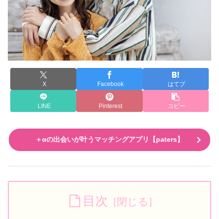
X
Facebook
はてブ
LINE
Pinterest
コピー
＋αの出会いが叶うマッチングアプリ【paters】
目次