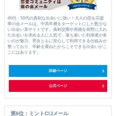
40代・50代の真剣な出会いに強い！大人の恋を応援
華の会メールは、中高年層をターゲットにした数少な
い出会い系サイトです。真剣交際や再婚を視野に入れ
た出会いを求める人に人気で、落ち着いた利用者が多
いのが魅力。男女ともに安心して利用できる仕組みが
整っており、年齢を重ねたからこそできる出会いがこ
こにはあります。
詳細ページ
公式ページ
第6位：ミントC!Jメール