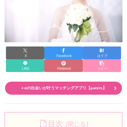
X
Facebook
はてブ
LINE
Pinterest
コピー
＋αの出会いが叶うマッチングアプリ【paters】
目次