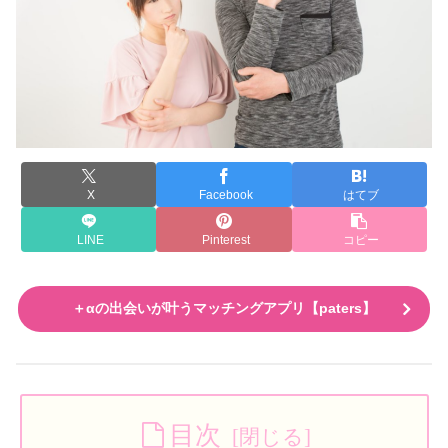
X
Facebook
はてブ
LINE
Pinterest
コピー
＋αの出会いが叶うマッチングアプリ【paters】
目次