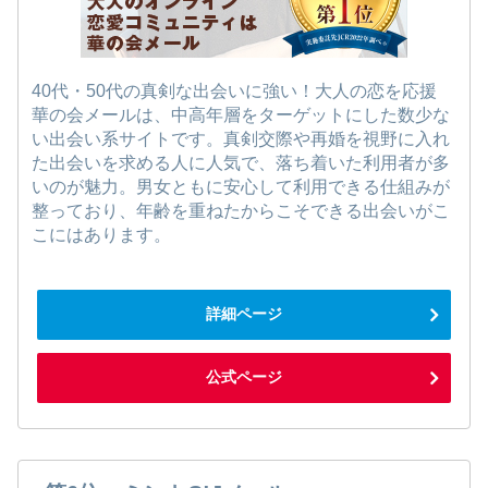
40代・50代の真剣な出会いに強い！大人の恋を応援
華の会メールは、中高年層をターゲットにした数少な
い出会い系サイトです。真剣交際や再婚を視野に入れ
た出会いを求める人に人気で、落ち着いた利用者が多
いのが魅力。男女ともに安心して利用できる仕組みが
整っており、年齢を重ねたからこそできる出会いがこ
こにはあります。
詳細ページ
公式ページ