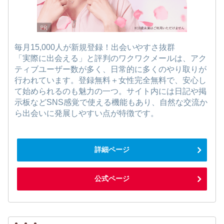
毎月15,000人が新規登録！出会いやすさ抜群
「実際に出会える」と評判のワクワクメールは、アク
ティブユーザー数が多く、日常的に多くのやり取りが
行われています。登録無料＋女性完全無料で、安心し
て始められるのも魅力の一つ。サイト内には日記や掲
示板などSNS感覚で使える機能もあり、自然な交流か
ら出会いに発展しやすい点が特徴です。
詳細ページ
公式ページ