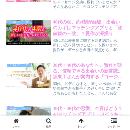
のメッセージ交換に疲れていませんか？
そんなあなたに、合コンマッチングアプ
リ「コンパイキタイ」の公式キャラクタ
ー「コンパくん」グッズが、新しい出会
いのきっかけをくれるかもしれません。
40代の恋、約4割が経験！出会い
出会いニュース
2026年5月26日から販売開始された全24
のカギはマッチングアプリと「価
種類のアイテムは、日常にさりげないユ
値観の一致」？賢作が深掘り
ーモアと会話のきっかけをもたらしてく
れそうです。
40代の恋愛事情に関する調査結果から、
新しい恋を見つけるヒントを探ります。
賢作が、データと自身の視点から、40代
の出会いの実態と重視されるポイントを
解説します。
30代・40代のあなたへ。賢作が語
出会いニュース
る、信頼できる出会いの新常識。
坂東工さんが案内する『ゴージャ
ス』のタクシー広告が再び登場！
30代、40代になると、新しい出会いの場
や信頼できる相手との巡り合いに悩むこ
ともあるかもしれません。そんなあなた
に、完全審査制の恋活・婚活マッチング
アプリ「ゴージャス」が、公式アンバサ
ダー坂東工さんと共に届ける第2弾タクシ
30代・40代の恋愛、本音はどう？
出会いニュース
ー広告について、賢作が男性目線で解説
AIマッチングアプリ「ヨイトキ」
します。
が街頭インタビューで探る「長く
続く関係」のヒント
最近、恋愛や婚活に「これでいいのか
ホーム
検索
トップ
サイドバー