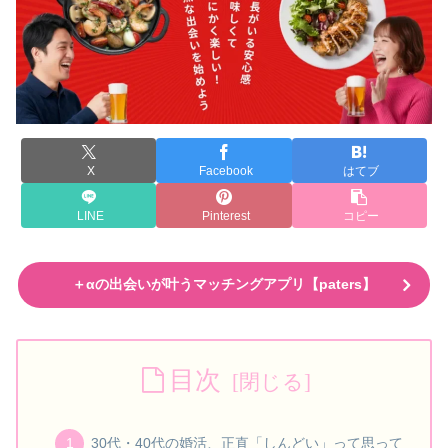
X
Facebook
はてブ
LINE
Pinterest
コピー
＋αの出会いが叶うマッチングアプリ【paters】
目次
30代・40代の婚活、正直「しんどい」って思って