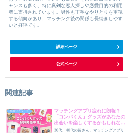
ャンスも多く、特に真剣な恋人探しや恋愛目的の利用
者に支持されています。男性も丁寧なやりとりを重視
する傾向があり、マッチング後の関係も長続きしやす
いと好評です。
詳細ページ
公式ページ
関連記事
マッチングアプリ疲れに朗報？
出会いニュース
「コンパくん」グッズがあなたの
出会いを楽しくするかもしれない
話
30代、40代の皆さん、マッチングアプリ