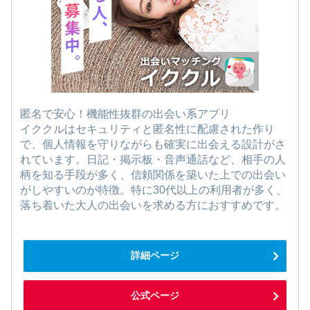
匿名で安心！機能性抜群の出会い系アプリ
イククルはセキュリティと匿名性に配慮された作り
で、個人情報を守りながらも確実に出会える設計がさ
れています。日記・掲示板・音声通話など、相手の人
柄を知る手段が多く、信頼関係を築いた上での出会い
がしやすいのが特徴。特に30代以上の利用者が多く、
落ち着いた大人の出会いを求める方におすすめです。
詳細ページ
公式ページ