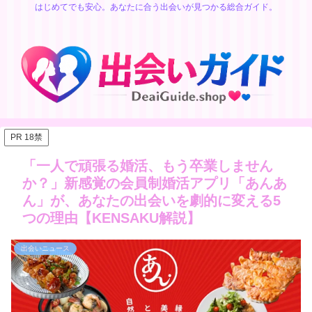
はじめてでも安心。あなたに合う出会いが見つかる総合ガイド。
PR 18禁
「一人で頑張る婚活、もう卒業しません
か？」新感覚の会員制婚活アプリ「あんあ
ん」が、あなたの出会いを劇的に変える5
つの理由【KENSAKU解説】
出会いニュース