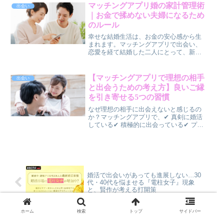
の作り方について解説してきました。で
マッチングアプリ婚の家計管理術
出会い
は結局、👉 ...
｜お金で揉めない夫婦になるため
のルール
幸せな結婚生活は、お金の安心感から生
まれます。マッチングアプリで出会い、
恋愛を経て結婚した二人にとって、新生
活で避けて通れないテーマがお金の管理
です。「生活費はどう分担する？」「貯
金は一緒にする？」「お小遣い制にした
【マッチングアプリで理想の相手
出会い
ほうがいい？」こうした話...
と出会うための考え方】良いご縁
を引き寄せる5つの習慣
なぜ理想の相手に出会えないと感じるの
か？マッチングアプリで、✔ 真剣に婚活
している✔ 積極的に出会っている✔ プロ
フィールも工夫しているそれでも、✔ 理
想の人が見つからない✔ 良い人だけど決
め手がない✔ 婚活に疲れてしまうそんな
悩みを抱える...
婚活で出会いがあっても進展しない…30
代・40代を悩ませる『電柱女子』現象
と、賢作が考える打開策
ホーム
検索
トップ
サイドバー