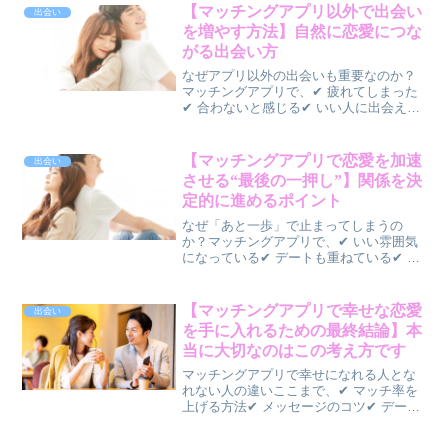
になりやすい✔ 気持ちがすれ違ってしま
【マッチングアプリ以外で出会い
出会い
うという悩み...
を増やす方法】自然に恋愛につな
がる出会い方
なぜアプリ以外の出会いも重要なのか？
マッチングアプリで、✔ 疲れてしまった
✔ 合わないと感じる✔ いい人に出会えな
いそんな人も少なくありません。実は、
👉 出会いはアプリだけではありませんむ
しろ、👉 現実の出会いの方が自然に恋愛
【マッチングアプリで恋愛を加速
出会い
に発展すること...
させる“最後の一押し”】関係を決
定的に進めるポイント
なぜ「あと一歩」で止まってしまうの
か？マッチングアプリで、✔ いい雰囲気
になっている✔ デートも重ねている✔ で
も関係がはっきりしないそんな状態にな
っていませんか？実はこれ、👉 一番もっ
たいない状態です恋愛は、👉 “あと一
【マッチングアプリで幸せな恋愛
出会い
歩”で決まることが...
を手に入れるための最終結論】本
当に大切なのはこの考え方です
マッチングアプリで幸せになれる人とな
れない人の違いここまで、✔ マッチ率を
上げる方法✔ メッセージのコツ✔ デート
成功のポイント✔ 本命になる方法✔ 長続
きする恋愛の秘訣✔ 結婚につながる関係