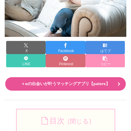
X
Facebook
はてブ
LINE
Pinterest
コピー
＋αの出会いが叶うマッチングアプリ【paters】
目次