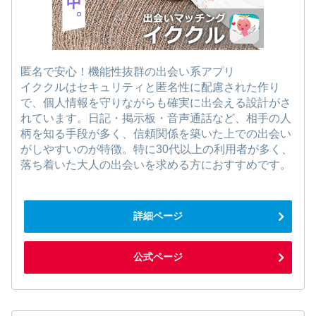
匿名で安心！機能性抜群の出会い系アプリ
イククルはセキュリティと匿名性に配慮された作り
で、個人情報を守りながらも確実に出会える設計がさ
れています。日記・掲示板・音声通話など、相手の人
柄を知る手段が多く、信頼関係を築いた上での出会い
がしやすいのが特徴。特に30代以上の利用者が多く、
落ち着いた大人の出会いを求める方におすすめです。
詳細ページ
公式ページ