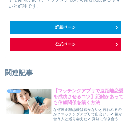
いと好評です。
詳細ページ
公式ページ
関連記事
【マッチングアプリで遠距離恋愛
出会い
を成功させるコツ】距離があって
も信頼関係を築く方法
なぜ遠距離恋愛は続かないと言われるの
か？マッチングアプリで出会い、✔ 気が
合う人と巡り会えた✔ 真剣に付き合うこ
とになった✔ 将来も考えられる相手だっ
たしかし、✔ 会える回数が少ない✔ 不安