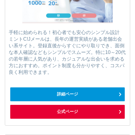
手軽に始められる！初心者でも安心のシンプル設計
ミントC!Jメールは、長年の運営実績がある老舗出会
い系サイト。登録直後からすぐにやり取りでき、面倒
な本人確認などもシンプルでスムーズ。特に10～20代
の若年層に人気があり、カジュアルな出会いを求める
方におすすめ。ポイント制度も分かりやすく、コスパ
良く利用できます。
詳細ページ
公式ページ