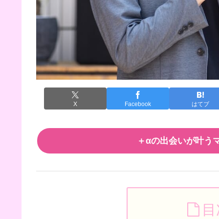
X
Facebook
はてブ
＋αの出会いが叶うマ
目