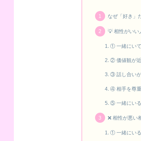
なぜ「好き」
💡 相性がい
① 一緒にい
② 価値観が
③ 話し合い
④ 相手を尊
⑤ 一緒にい
❌ 相性が悪い
① 一緒にい