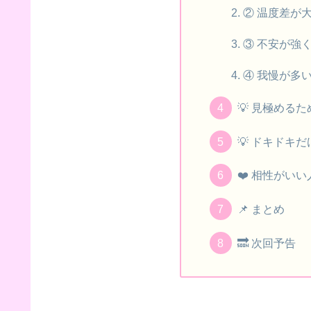
② 温度差が
③ 不安が強
④ 我慢が多
💡 見極める
💡 ドキドキ
❤️ 相性がい
📌 まとめ
🔜 次回予告