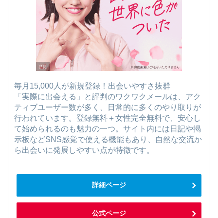
毎月15,000人が新規登録！出会いやすさ抜群
「実際に出会える」と評判のワクワクメールは、アク
ティブユーザー数が多く、日常的に多くのやり取りが
行われています。登録無料＋女性完全無料で、安心し
て始められるのも魅力の一つ。サイト内には日記や掲
示板などSNS感覚で使える機能もあり、自然な交流か
ら出会いに発展しやすい点が特徴です。
詳細ページ
公式ページ