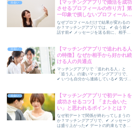
状態になっていませんか？ここまで来て
【マッチングアプリで婚活を成功
出会い
結果が出ない場...
させるプロフィールの作り方】第
一印象で損しないプロフィール設
計術
なぜプロフィールだけで結果が変わるの
か？マッチングアプリでは、✔ 会う前✔
話す前✔ メッセージを送る前に、相手は
あなたのプロフィールを見ています。つ
まり、👉 プロフィールは婚活の第一関門
です。どれだけ魅力的な人でも、プロフ
【マッチングアプリで追われる人
出会い
ィールで魅力が伝...
の特徴】なぜか相手から好かれ続
ける人の共通点
マッチングアプリで「追われる人」と
「追う人」の違いマッチングアプリで、
✔ いつも自分から連絡している✔ 気づく
と相手に合わせてばかり✔ なぜか追う側
になってしまうそんな経験はありません
か？一方で、✔ 相手から連絡が来る✔ 自
【マッチングアプリで初デートを
出会い
然と好かれる✔ ...
成功させるコツ】「また会いた
い」と思われるポイントとは？
なぜ初デートで関係が終わってしまうの
か？マッチングアプリで、✔ メッセージ
は盛り上がった✔ デートの約束もできた
✔ 当日も楽しく過ごせたそれなのに、✔
2回目のデートにつながらない✔ 連絡が減