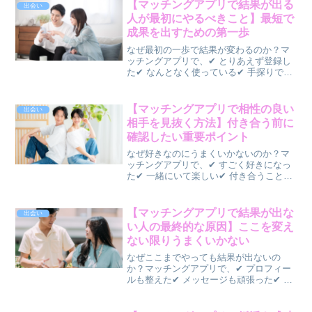
【マッチングアプリで結果が出る
出会い
人が最初にやるべきこと】最短で
成果を出すための第一歩
なぜ最初の一歩で結果が変わるのか？マ
ッチングアプリで、✔ とりあえず登録し
た✔ なんとなく使っている✔ 手探りで進
めているこんな状態になっていません
か？実は、👉 最初の設定で結果の8割が
決まりますここを適当にやると、✔ マッ
【マッチングアプリで相性の良い
出会い
チしない✔ いい...
相手を見抜く方法】付き合う前に
確認したい重要ポイント
なぜ好きなのにうまくいかないのか？マ
ッチングアプリで、✔ すごく好きになっ
た✔ 一緒にいて楽しい✔ 付き合うことが
できたそれなのに、✔ ケンカが増える✔
価値観が合わない✔ 長続きしないそんな
経験はありませんか？実は、👉 「好き」
【マッチングアプリで結果が出な
出会い
と「相性が...
い人の最終的な原因】ここを変え
ない限りうまくいかない
なぜここまでやっても結果が出ないの
か？マッチングアプリで、✔ プロフィー
ルも整えた✔ メッセージも頑張った✔ デ
ートもしているそれでも、✔ 恋愛に発展
しない✔ 続かない✔ 結果が出ないそんな