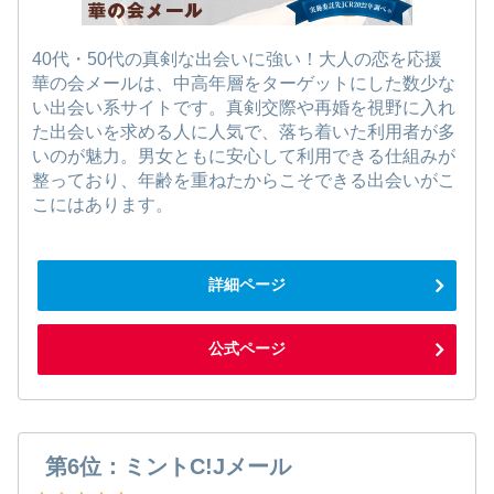
40代・50代の真剣な出会いに強い！大人の恋を応援
華の会メールは、中高年層をターゲットにした数少な
い出会い系サイトです。真剣交際や再婚を視野に入れ
た出会いを求める人に人気で、落ち着いた利用者が多
いのが魅力。男女ともに安心して利用できる仕組みが
整っており、年齢を重ねたからこそできる出会いがこ
こにはあります。
詳細ページ
公式ページ
第6位：ミントC!Jメール