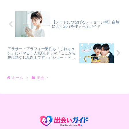
ってしまう✔ フェードアウトされるそん
な経験はあ...
【デートにつなげるメッセージ術】自然
に会う流れを作る完全ガイド
アラサー・アラフォー男性も「じれキュ
ン」にハマる！人気BLドラマ『ここから
先は幼なじみ以上です』がショートドラ
マアプリを席巻する理由
ホーム
出会い