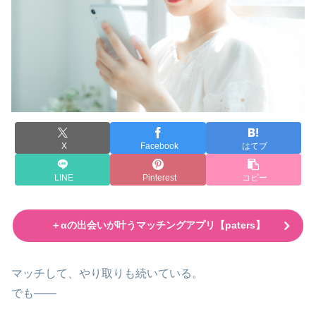
X
Facebook
はてブ
LINE
Pinterest
コピー
＋αの出会いが叶うマッチングアプリ【paters】
マッチして、やり取りも続いている。
でも――