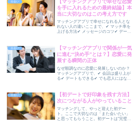
【マッチングアプリで幸せな恋愛
出会い
まうそんなケ...
を手に入れるための最終結論】本
当に大切なのはこの考え方です
マッチングアプリで幸せになれる人とな
れない人の違いここまで、✔ マッチ率を
上げる方法✔ メッセージのコツ✔ デート
成功のポイント✔ 本命になる方法✔ 長続
きする恋愛の秘訣✔ 結婚につながる関係
の作り方について解説してきました。で
【マッチングアプリで関係が一気
出会い
は結局、👉 ...
に進む“決め手”とは？】恋愛に発
展する瞬間の正体
なぜ順調なのに恋愛に発展しないのか？
マッチングアプリで、✔ 会話は盛り上が
る✔ デートもできる✔ でも恋人にはなら
ないそんな経験はありませんか？実は、
👉 恋愛には“決め手”がありますどれだけ
条件が良くても、どれだけ会話が楽しく
【初デートで好印象を残す方法】
出会い
ても、👉 最後...
次につながる人がやっていること
マッチングして、やっと迎えた初デー
ト。ここで大切なのは「また会いたい」
と思ってもらうこと。初デートは“完璧
さ”よりも安心感と心地よさが鍵になりま
す。この記事では、✅ 第一印象で差がつ
くポイント✅ 会話で好印象を残すコツ✅
やってはいけないN...