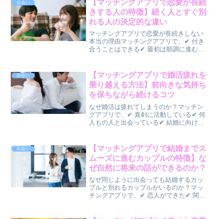
【マッチングアプリで恋愛が長続
出会い
きする人の特徴】続く人とすぐ別
れる人の決定的な違い
マッチングアプリで恋愛が長続きしない
本当の理由マッチングアプリで、✔ 付き
合うことはできる✔ 最初は順調に進む✔
でもなぜか長続きしないそんな経験はあ
りませんか？実はこれ、多くの人が悩ん
でいる共通の問題です。マッチングアプ
【マッチングアプリで婚活疲れを
出会い
リでは「出会い」は...
乗り越える方法】前向きな気持ち
を保ちながら続けるコツ
なぜ婚活は疲れてしまうのか？マッチン
グアプリで、✔ 真剣に活動している✔ 何
人もの人と出会っている✔ 結婚に向けて
努力しているそれでも、✔ 良い出会いが
続かない✔ メッセージのやり取りに疲れ
た✔ 婚活そのものをやめたくなったそん
【マッチングアプリで結婚までス
出会い
な気持ちにな...
ムーズに進むカップルの特徴】な
ぜ自然に将来の話ができるのか？
なぜ同じように出会っても結婚するカッ
プルと別れるカップルがいるのか？マッ
チングアプリで、✔ 恋人ができた✔ 関係
も順調そう✔ お互いに好意があるそれな
のに、✔ 結婚の話が進まない✔ 将来の方
向性が合わない✔ いつの間にか別れてし