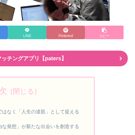
LINE
Pinterest
コピー
ッチングアプリ【paters】
次
ではなく「人生の道筋」として捉える
由な発想」が新たな出会いを創造する