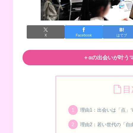
X
Facebook
はてブ
＋αの出会いが叶うマ
目
理由1：出会いは「点」
理由2：若い世代の「自