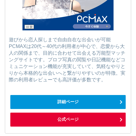
遊びから恋人探しまで自由自在な出会いが可能
PCMAXは20代～40代の利用者が中心で、恋愛から大
人の関係まで、目的に合わせて出会える万能型マッチ
ングサイトです。プロフ写真の閲覧や日記機能などコ
ミュニケーション機能が充実していて、気軽なやりと
りから本格的な出会いへと繋がりやすいのが特徴。実
際の利用者レビューでも高評価が多数です。
詳細ページ
公式ページ