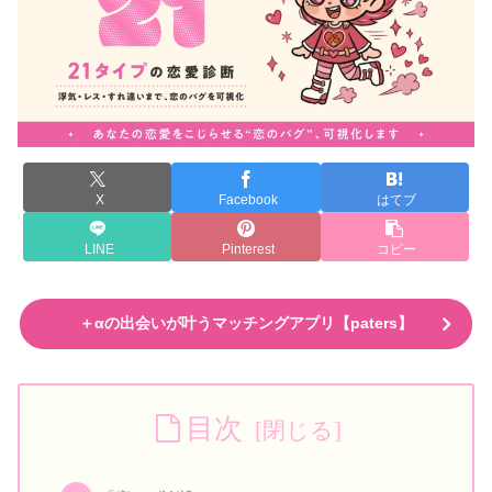
X
Facebook
はてブ
LINE
Pinterest
コピー
＋αの出会いが叶うマッチングアプリ【paters】
目次