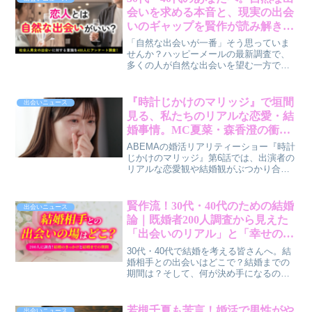
案する、AIと本人確認による安心安全な
会いを求める本音と、現実の出会
出会いについて、賢作が男性目線で解説
いのギャップを賢作が読み解きま
します。
す
「自然な出会いが一番」そう思っていま
せんか？ハッピーメールの最新調査で、
多くの人が自然な出会いを望む一方で、
実際の恋人との出会いは「職場」や「マ
ッチングアプリ」が上位を占める実態が
明らかになりました。理想と現実のギャ
『時計じかけのマリッジ』で垣間
出会いニュース
ップに悩む30代・40代のあなたへ、賢作
見る、私たちのリアルな恋愛・結
が調査結果を深掘りし、新しい出会いの
婚事情。MC夏菜・森香澄の衝撃
ヒントをご提案します。
告白から学ぶ、失恋と向き合うヒ
ABEMAの婚活リアリティーショー『時計
ント
じかけのマリッジ』第6話では、出演者の
リアルな恋愛観や結婚観がぶつかり合い
ました。スタジオMCの夏菜さんや森香澄
さんの衝撃的な失恋経験の告白も飛び出
し、多くの共感を呼んでいます。30日間
賢作流！30代・40代のための結婚
出会いニュース
のタイムリミットで結婚相手を見つける
論｜既婚者200人調査から見えた
という、まさに時計仕掛けのような婚活
「出会いのリアル」と「幸せの秘
プログラム。番組を通じて見えてくる、
訣」
現代の恋愛・結婚における本音と、私た
30代・40代で結婚を考える皆さんへ。結
ちがどう向き合っていくべきかについ
婚相手との出会いはどこで？結婚までの
て、賢作が解説します。
期間は？そして、何が決め手になるの？
既婚者200人のリアルな声から、結婚のヒ
ントを探る調査結果が発表されました。
筆者・賢作が、この結果から見えてくる
若槻千夏も苦言！婚活で男性がや
出会いニュース