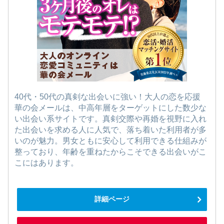
40代・50代の真剣な出会いに強い！大人の恋を応援
華の会メールは、中高年層をターゲットにした数少な
い出会い系サイトです。真剣交際や再婚を視野に入れ
た出会いを求める人に人気で、落ち着いた利用者が多
いのが魅力。男女ともに安心して利用できる仕組みが
整っており、年齢を重ねたからこそできる出会いがこ
こにはあります。
詳細ページ