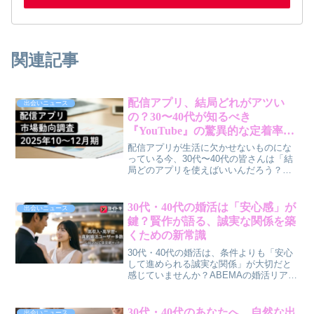
関連記事
配信アプリ、結局どれがアツい
出会いニュース
の？30〜40代が知るべき
『YouTube』の驚異的な定着率
と、次に来る注目株
配信アプリが生活に欠かせないものにな
っている今、30代〜40代の皆さんは「結
局どのアプリを使えばいいんだろう？」
と悩んでいませんか？最新の調査で、圧
倒的な存在感を示す『YouTube』の利用
実態と、独自の魅力でユーザーを惹きつ
30代・40代の婚活は「安心感」が
出会いニュース
ける注目のアプリについて、本音で解説
鍵？賢作が語る、誠実な関係を築
します。
くための新常識
30代・40代の婚活は、条件よりも「安心
して進められる誠実な関係」が大切だと
感じていませんか？ABEMAの婚活リアリ
ティーショーや最新の調査データから見
えてくる、現代の婚活の本音に迫りま
す。マッチングアプリ「ヨイトキ」が提
30代・40代のあなたへ。自然な出
出会いニュース