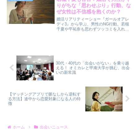
「結婚のリアル」を、親しみやすい視点
りがちな「思わせぶり」行動、な
で深掘りします。
ぜ女性は不信感を抱くのか？
婚活リアリティーショー『ガールオアレ
ディ3』から学ぶ、男性のNG行動。若槻
千夏や平祐奈も思わずツッコミを入れた
「思わせぶり」な態度や「比較発言」
は、なぜ女性の心に響かないのでしょう
か。30代〜40代の男女が知っておきた
い、婚活におけるコミュニケーションの
落とし穴を、男性目線で解説します。
30代・40代の「出会いがない」を乗り越
える！ オミカレと甲南大学が挑む、出会
いの新常識
【マッチングアプリで脈なしから逆転す
る方法】途中から恋愛対象になる人の特
徴
ホーム
出会いニュース