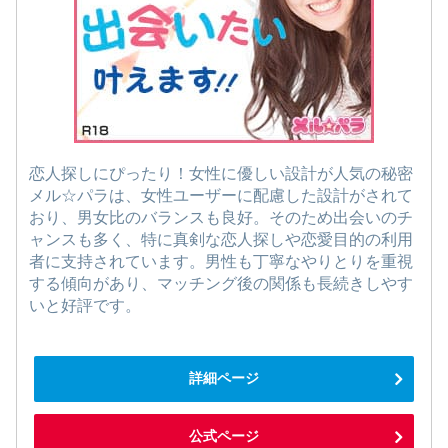
恋人探しにぴったり！女性に優しい設計が人気の秘密
メル☆パラは、女性ユーザーに配慮した設計がされて
おり、男女比のバランスも良好。そのため出会いのチ
ャンスも多く、特に真剣な恋人探しや恋愛目的の利用
者に支持されています。男性も丁寧なやりとりを重視
する傾向があり、マッチング後の関係も長続きしやす
いと好評です。
詳細ページ
公式ページ