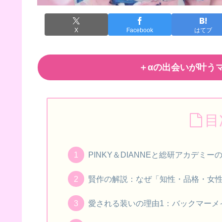
X
Facebook
はてブ
＋αの出会いが叶うマ
目
PINKY＆DIANNEと総研アカデミ
賢作の解説：なぜ「知性・品格・女
愛される装いの理由1：バックマーメ