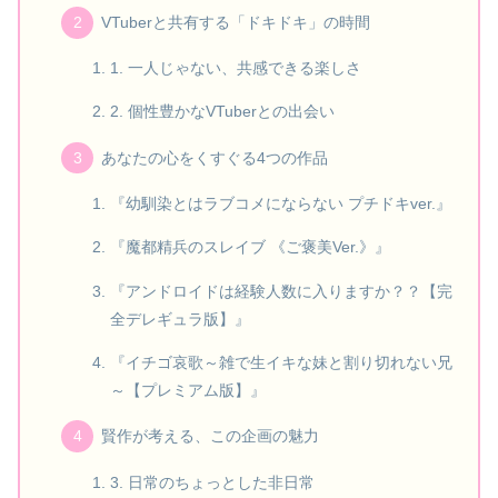
VTuberと共有する「ドキドキ」の時間
1. 一人じゃない、共感できる楽しさ
2. 個性豊かなVTuberとの出会い
あなたの心をくすぐる4つの作品
『幼馴染とはラブコメにならない プチドキver.』
『魔都精兵のスレイブ 《ご褒美Ver.》』
『アンドロイドは経験人数に入りますか？？【完
全デレギュラ版】』
『イチゴ哀歌～雑で生イキな妹と割り切れない兄
～【プレミアム版】』
賢作が考える、この企画の魅力
3. 日常のちょっとした非日常