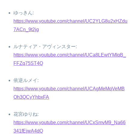
ゆっきん:
https://www.youtube.com/channel/UC2YLG8u2xHZdu
7ACn_9t2jg
ルナティア・アヴィンスター:
https://www.youtube.com/channel/UCa8LEwtYMIqB_
FFZq75ST4Q
依逆ルメイ:
https://www.youtube.com/channel/UCAgMeMqVeMB
Oh3QCyYhbxFA
花宮ゆりね:
https://www.youtube.com/channel/UCxSmvM9_Na66
341fEjwA4dQ