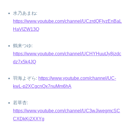
水乃あまね:
https://www.youtube.com/channel/UCzrdQFIyzEnBaL
HaVIZW13Q
鶴来つゆ:
https://www.youtube.com/channel/UCHYHuutJy8jzdc
dz7x5k4JQ
羽海よぞら:
https://www.youtube.com/channel/UC-
kwL-p2XCgcnQx7nuMm6hA
若草杏:
https://www.youtube.com/channel/UC3wJiwegmcSC
CXDkKj2XXYg