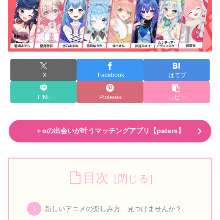
X
Facebook
はてブ
LINE
Pinterest
コピー
＋αの出会いが叶うマッチングアプリ【paters】
目次
新しいアニメの楽しみ方、見つけませんか？