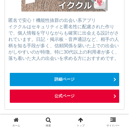
匿名で安心！機能性抜群の出会い系アプリ
イククルはセキュリティと匿名性に配慮された作り
で、個人情報を守りながらも確実に出会える設計がさ
れています。日記・掲示板・音声通話など、相手の人
柄を知る手段が多く、信頼関係を築いた上での出会い
がしやすいのが特徴。特に30代以上の利用者が多く、
落ち着いた大人の出会いを求める方におすすめです。
詳細ページ
公式ページ
第5位：華の会メール
ホーム
検索
トップ
サイドバー