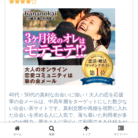
40代・50代の真剣な出会いに強い！大人の恋を応援
華の会メールは、中高年層をターゲットにした数少な
い出会い系サイトです。真剣交際や再婚を視野に入れ
た出会いを求める人に人気で、落ち着いた利用者が多
いのが魅力。男女ともに安心して利用できる仕組みが
整っており、年齢を重ねたからこそできる出会いがこ
こにはあります。
ホーム
検索
トップ
サイドバー