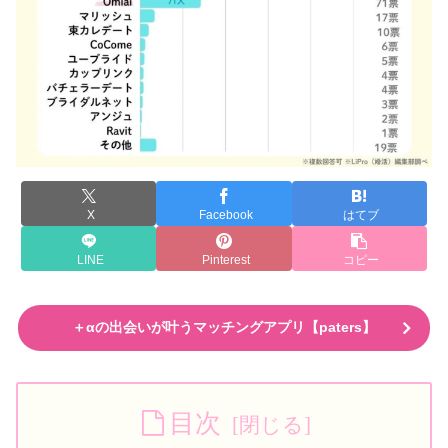
X
Facebook
はてブ
LINE
Pinterest
コピー
＋αの出会いが叶うマッチングアプリ【paters】
目次