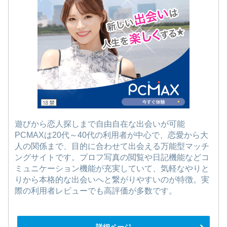
遊びから恋人探しまで自由自在な出会いが可能
PCMAXは20代～40代の利用者が中心で、恋愛から大
人の関係まで、目的に合わせて出会える万能型マッチ
ングサイトです。プロフ写真の閲覧や日記機能などコ
ミュニケーション機能が充実していて、気軽なやりと
りから本格的な出会いへと繋がりやすいのが特徴。実
際の利用者レビューでも高評価が多数です。