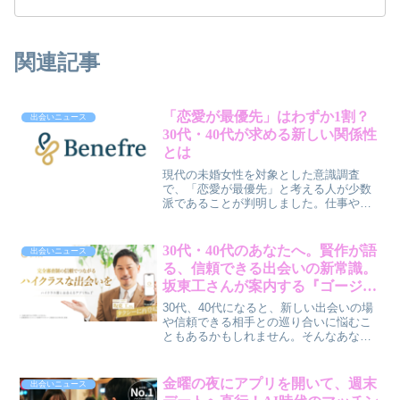
関連記事
「恋愛が最優先」はわずか1割？
出会いニュース
30代・40代が求める新しい関係性
とは
現代の未婚女性を対象とした意識調査
で、「恋愛が最優先」と考える人が少数
派であることが判明しました。仕事や趣
味、自己成長を重視する中で、恋愛に
「重さ」を感じる人が増えているようで
す。この記事では、新しいマッチングア
30代・40代のあなたへ。賢作が語
出会いニュース
プリ「ベネフレ」の登場背景と、現代の
る、信頼できる出会いの新常識。
恋愛観の変化について解説します。
坂東工さんが案内する『ゴージャ
ス』のタクシー広告が再び登場！
30代、40代になると、新しい出会いの場
や信頼できる相手との巡り合いに悩むこ
ともあるかもしれません。そんなあなた
に、完全審査制の恋活・婚活マッチング
アプリ「ゴージャス」が、公式アンバサ
ダー坂東工さんと共に届ける第2弾タクシ
金曜の夜にアプリを開いて、週末
出会いニュース
ー広告について、賢作が男性目線で解説