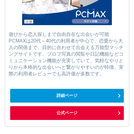
遊びから恋人探しまで自由自在な出会いが可能
PCMAXは20代～40代の利用者が中心で、恋愛から大
人の関係まで、目的に合わせて出会える万能型マッチ
ングサイトです。プロフ写真の閲覧や日記機能などコ
ミュニケーション機能が充実していて、気軽なやりと
りから本格的な出会いへと繋がりやすいのが特徴。実
際の利用者レビューでも高評価が多数です。
詳細ページ
公式ページ