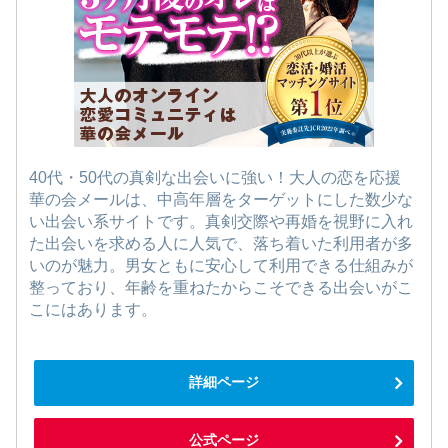
40代・50代の真剣な出会いに強い！大人の恋を応援
華の会メールは、中高年層をターゲットにした数少な
い出会い系サイトです。真剣交際や再婚を視野に入れ
た出会いを求める人に人気で、落ち着いた利用者が多
いのが魅力。男女ともに安心して利用できる仕組みが
整っており、年齢を重ねたからこそできる出会いがこ
こにはあります。
詳細ページ
公式ページ