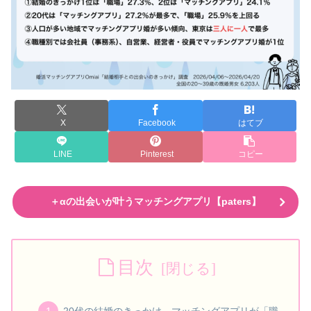
X
Facebook
はてブ
LINE
Pinterest
コピー
＋αの出会いが叶うマッチングアプリ【paters】
目次