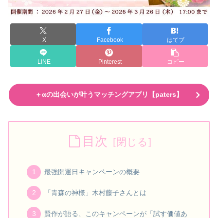
X
Facebook
はてブ
LINE
Pinterest
コピー
＋αの出会いが叶うマッチングアプリ【paters】
目次
最強開運日キャンペーンの概要
「青森の神様」木村藤子さんとは
賢作が語る、このキャンペーンが「試す価値あ