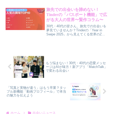
に、AIコンシェルジュ「美緒」がどう寄
り添ってくれるのか。賢作が男性目線
で、その新しいアプローチを深掘りしま
旅先での出会いを諦めない！
出会いニュース
す。
Tinderの「パスポート機能」で広
がる大人の世界〜賢作コラム〜
30代・40代の皆さん、旅先での出会いを
夢見ていませんか？Tinderの「Year in
Swipe 2025」から見えてくる世界のZ世
代トレンドと、旅を何倍も楽しむ「パス
ポート機能」の活用法を、賢作がご紹介
します。異文化交流から生まれる素敵な
出会いのヒントが満載です。
もう悩まない！30代・40代の恋愛メッセ
ージはAIが味方！新アプリ「MatchTalk」
で変わる出会い
「写真と実物が違う」はもう卒業？タッ
プル新機能「動画プロフィール」で本当
の魅力を伝えよう
ホーム
出会いニュース