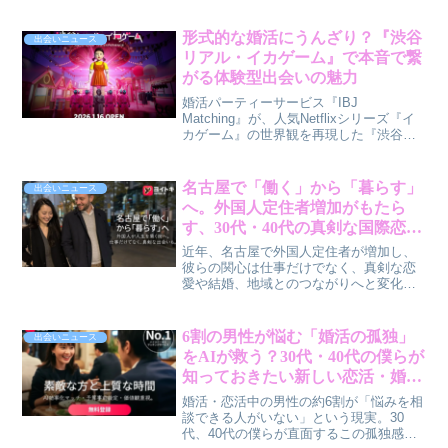
2026〜』が東京・有明にて4日間限定開
催！謎解きとスポーツを通じて、自然な
出会いを求める30代・40代の男女に向け
形式的な婚活にうんざり？『渋谷
出会いニュース
たイベントの魅力を、賢作が深掘りしま
リアル・イカゲーム』で本音で繋
す。
がる体験型出会いの魅力
婚活パーティーサービス『IBJ
Matching』が、人気Netflixシリーズ『イ
カゲーム』の世界観を再現した『渋谷リ
アル・イカゲーム』とコラボ。最大100名
が参加する完全没入型イベントで、スリ
ルと高揚感を共有しながら自然な出会い
名古屋で「働く」から「暮らす」
出会いニュース
を楽しむ新しい婚活の形を提案します。
へ。外国人定住者増加がもたら
形式的な出会いに悩む30代・40代の男女
す、30代・40代の真剣な国際恋愛
に向け、体験を通じて相手の本質に触れ
の可能性
る機会を提供します。
近年、名古屋で外国人定住者が増加し、
彼らの関心は仕事だけでなく、真剣な恋
愛や結婚、地域とのつながりへと変化し
ています。この変化が30代・40代の皆さ
んの出会いにどう影響し、国際恋愛の可
能性を広げているのか、賢作が解説しま
6割の男性が悩む「婚活の孤独」
出会いニュース
す。
をAIが救う？30代・40代の僕らが
知っておきたい新しい恋活・婚活
サポート
婚活・恋活中の男性の約6割が「悩みを相
談できる人がいない」という現実。30
代、40代の僕らが直面するこの孤独感