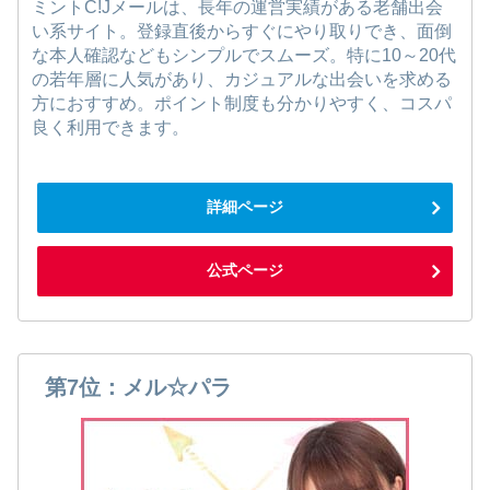
ミントC!Jメールは、長年の運営実績がある老舗出会
い系サイト。登録直後からすぐにやり取りでき、面倒
な本人確認などもシンプルでスムーズ。特に10～20代
の若年層に人気があり、カジュアルな出会いを求める
方におすすめ。ポイント制度も分かりやすく、コスパ
良く利用できます。
詳細ページ
公式ページ
第7位：メル☆パラ