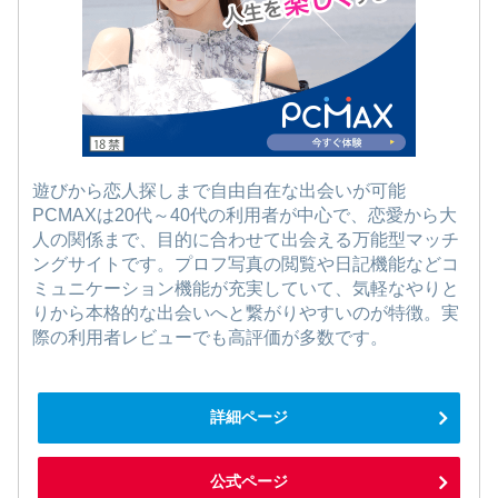
遊びから恋人探しまで自由自在な出会いが可能
PCMAXは20代～40代の利用者が中心で、恋愛から大
人の関係まで、目的に合わせて出会える万能型マッチ
ングサイトです。プロフ写真の閲覧や日記機能などコ
ミュニケーション機能が充実していて、気軽なやりと
りから本格的な出会いへと繋がりやすいのが特徴。実
際の利用者レビューでも高評価が多数です。
詳細ページ
公式ページ