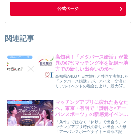
公式ページ
関連記事
高知発！「メタバース婚活」が驚
出会いニュース
異の67%マッチング率を記録〜地
方での新しい出会いの形〜
高知県がIBJと日本旅行と共同で実施した
「メタバース婚活」が、アバター交流と
リアルイベントの融合により、最大67%
という高いマッチング率を達成しまし
た。地方での出会いの課題を解決し、地
域活性化にも繋がる新しい婚活の可能性
マッチングアプリに疲れたあなた
出会いニュース
を探ります。
へ。東京・有明で「謎解き×アー
バンスポーツ」の新感覚イベント
『運命の記憶2026』が開催！賢作
「条件」ではなく「体験」で出会う。マ
が体験の出会いを解説します。
ッチングアプリ時代の新しい出会いの形
『アーバンスポーツナイト〜運命の記憶