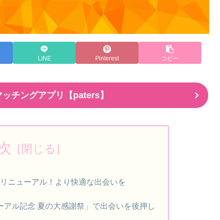
LINE
Pinterest
コピー
ッチングアプリ【paters】
次
模リニューアル！より快適な出会いを
ューアル記念 夏の大感謝祭」で出会いを後押し