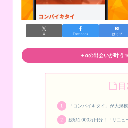
X
Facebook
はてブ
＋αの出会いが叶うマ
目
「コンパイキタイ」が大規
総額1,000万円分！「リニ