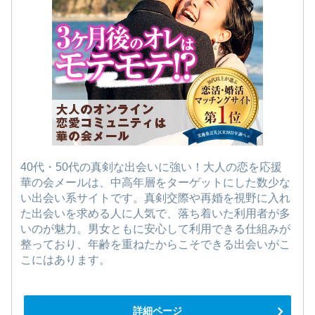
40代・50代の真剣な出会いに強い！大人の恋を応援
華の会メールは、中高年層をターゲットにした数少な
い出会い系サイトです。真剣交際や再婚を視野に入れ
た出会いを求める人に人気で、落ち着いた利用者が多
いのが魅力。男女ともに安心して利用できる仕組みが
整っており、年齢を重ねたからこそできる出会いがこ
こにはあります。
詳細ページ