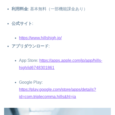
利用料金
: 基本無料（一部機能課金あり）
公式サイト
:
https://www.hillshigh.jp/
アプリダウンロード
:
App Store:
https://apps.apple.com/jp/app/hills-
high/id6748301861
Google Play:
https://play.google.com/store/apps/details?
id=com.triplecomma.hills&hl=ja