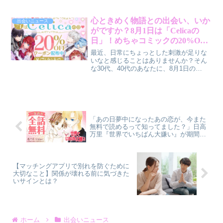
「出会いがない」という悩みに共感し、
出会いを「ライフデザイン」として捉え
直す新しい視点について、筆者・賢作が
心ときめく物語との出会い、いか
出会いニュース
解説します。
がですか？8月1日は「Celicaの
日」！めちゃコミックの20%OFF
クーポンで新しい世界へ
最近、日常にちょっとした刺激が足りな
いなと感じることはありませんか？そん
な30代、40代のあなたに、8月1日の
「Celicaの日」を記念してめちゃコミッ
クが開催するお得なキャンペーンをご紹
介します。人気の女性向けコミックが
20%OFFで楽しめるこの機会に、新しい
物語との出会いを見つけてみませんか？
「あの日夢中になったあの恋が、今また
無料で読めるって知ってました？」日高
万里『世界でいちばん大嫌い』が期間限
定で全話無料！
【マッチングアプリで別れを防ぐために
大切なこと】関係が壊れる前に気づきた
いサインとは？
ホーム
出会いニュース