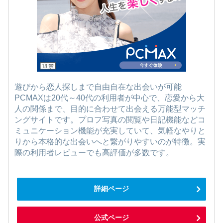
遊びから恋人探しまで自由自在な出会いが可能
PCMAXは20代～40代の利用者が中心で、恋愛から大
人の関係まで、目的に合わせて出会える万能型マッチ
ングサイトです。プロフ写真の閲覧や日記機能などコ
ミュニケーション機能が充実していて、気軽なやりと
りから本格的な出会いへと繋がりやすいのが特徴。実
際の利用者レビューでも高評価が多数です。
詳細ページ
公式ページ