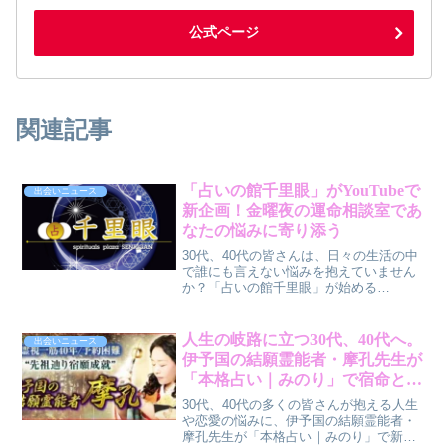
公式ページ
関連記事
「占いの館千里眼」がYouTubeで
出会いニュース
新企画！金曜夜の運命相談室であ
なたの悩みに寄り添う
30代、40代の皆さんは、日々の生活の中
で誰にも言えない悩みを抱えていません
か？「占いの館千里眼」が始める
YouTube新企画『金曜夜の運命相談室 ～
千里眼の扉～』は、そんなあなたの心に
寄り添う、新しい形の占い体験を提供し
人生の岐路に立つ30代、40代へ。
出会いニュース
ます。占い師の鑑定スタイルを事前に知
伊予国の結願霊能者・摩孔先生が
ることができ、気軽に相談できるチャン
「本格占い｜みのり」で宿命と先
スです。
祖の導きを解き明かす
30代、40代の多くの皆さんが抱える人生
や恋愛の悩みに、伊予国の結願霊能者・
摩孔先生が「本格占い｜みのり」で新た