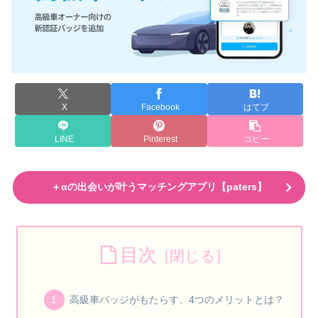
X
Facebook
はてブ
LINE
Pinterest
コピー
＋αの出会いが叶うマッチングアプリ【paters】
目次
高級車バッジがもたらす、4つのメリットとは？