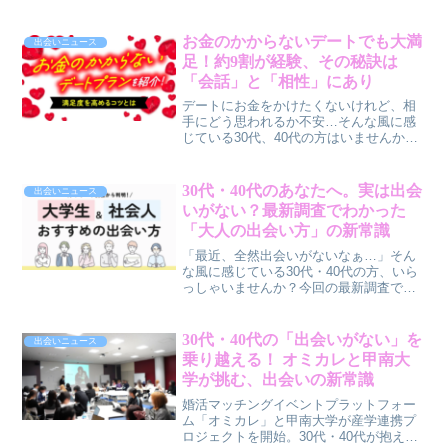
な光を当てます。霊視40年の経験を持つ
摩孔先生の鑑定が、あなたの宿命と先祖
からのメッセージを伝え、諦めかけた願
お金のかからないデートでも大満
出会いニュース
いを成就へと導きます。
足！約9割が経験、その秘訣は
「会話」と「相性」にあり
デートにお金をかけたくないけれど、相
手にどう思われるか不安…そんな風に感
じている30代、40代の方はいませんか？
実は、お金をかけないデートでも、ほと
んどの人が満足できるという調査結果が
明らかになりました。今回の記事では、
30代・40代のあなたへ。実は出会
出会いニュース
その実態と満足度を高める秘訣を深掘り
いがない？最新調査でわかった
します。
「大人の出会い方」の新常識
「最近、全然出会いがないなぁ…」そん
な風に感じている30代・40代の方、いら
っしゃいませんか？今回の最新調査で、
社会人の約8割が日常生活で出会いがない
と感じているという厳しい現実が明らか
になりました。しかし、ご安心くださ
30代・40代の「出会いがない」を
出会いニュース
い。出会いを増やすための行動や、現代
乗り越える！ オミカレと甲南大
の主流な出会い方も見えてきています。
学が挑む、出会いの新常識
この記事では、調査結果をもとに、私た
ち世代に合った「新しい出会い方」のヒ
婚活マッチングイベントプラットフォー
ントを賢作がご紹介します。
ム「オミカレ」と甲南大学が産学連携プ
ロジェクトを開始。30代・40代が抱える